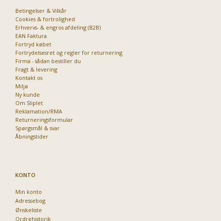
Betingelser & Vilkår
Cookies & fortrolighed
Erhvervs- & engros afdeling (B2B)
Priser fra kun 29,95
EAN Faktura
Fortryd købet
Fortrydelsesret og regler for returnering
Firma - sådan bestiller du
Fragt & levering
Kontakt os
Miljø
Ny kunde
Om Sliplet
Reklamation/RMA
Returneringsformular
Spørgsmål & svar
Åbningstider
KONTO
Min konto
Adressebog
Ønskeliste
Ordrehistorik