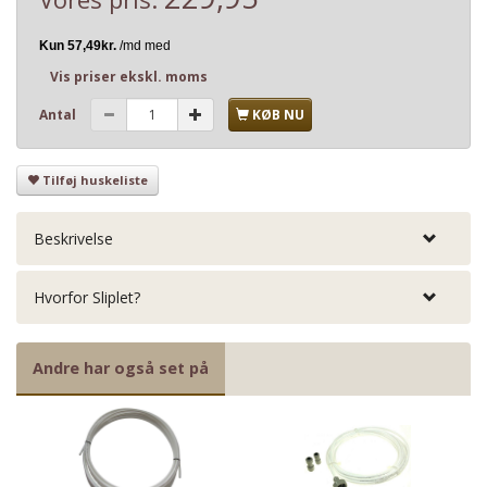
Vis priser ekskl. moms
Antal
KØB NU
Tilføj huskeliste
Beskrivelse
Hvorfor Sliplet?
Andre har også set på