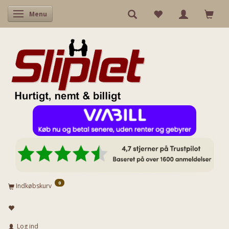
Skifte navigation
Menu
0
Indkøbskurv
Log ind