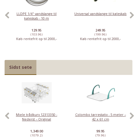
LLDPE 1/4" vandslange til
Universal vandslange til køleskab
køleskab - 10 m
129.95
249.95
(103.96)
(199.96)
Køb rentefrit op til 2000,-
Køb rentefrit op til 2000,-
Sidst sete
Miele trådkurv 12313350 -
Colombo tørrestativ - 5 meter –
Nederst – Original
42 x 61 cm
1,349.00
99.95
(1079.2)
(79.96)