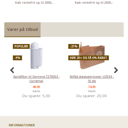
Køb rentefrit op til 2000,-
Køb rentefrit op til 2000,-
Varer på tilbud
POPULÆR
-21%
P
-9%
KØB 20+ OG FÅ 6% RABAT
-
Vandfilter til Siemens TZ70003 -
Nilfisk støvsugerposer UZ934 -
Uoriginal
10 stk
49,95
74,95
54,95
94,95
Du sparer:
5,00
Du sparer:
20,00
INFORMATIONER