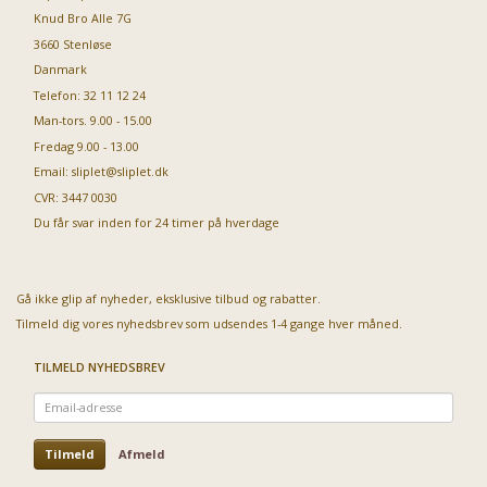
Knud Bro Alle 7G
3660 Stenløse
Danmark
Telefon: 32 11 12 24
Man-tors. 9.00 - 15.00
Fredag 9.00 - 13.00
Email:
sliplet@sliplet.dk
CVR: 3447 0030
Du får svar inden for 24 timer på hverdage
Gå ikke glip af nyheder, eksklusive tilbud og rabatter.
Tilmeld dig vores nyhedsbrev som udsendes 1-4 gange hver måned.
TILMELD NYHEDSBREV
Email-
adresse
Tilmeld
Afmeld