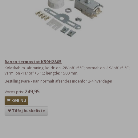
Ranco termostat K59H2805
Køleskab m. afrimning; koldt: on -28/ off +5°C; normal: on -19/ off +5 °C;
varm: on -11/ off +5 °C; længde: 1500 mm.
Bestillingsvare - Kan normalt afsendes indenfor 2-4 hverdage!
249,95
Vores pris:
KØB NU
Tilføj huskeliste