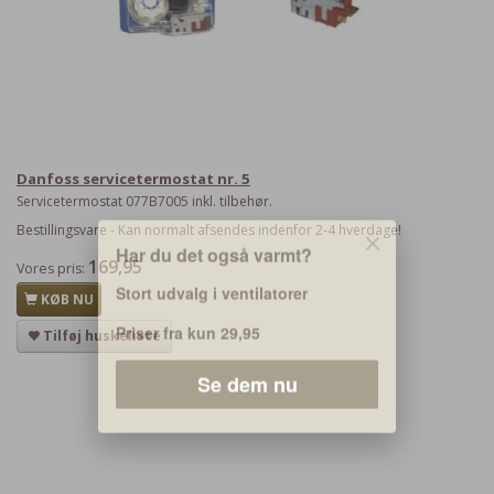
Danfoss servicetermostat nr. 5
Servicetermostat 077B7005 inkl. tilbehør.
Bestillingsvare - Kan normalt afsendes indenfor 2-4 hverdage!
169,95
Vores pris:
Har du det også varmt?
KØB NU
Stort udvalg i ventilatorer
Tilføj huskeliste
Priser fra kun 29,95
Se dem nu