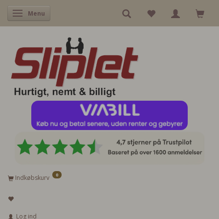
Skifte navigation
Menu
0
Indkøbskurv
Log ind