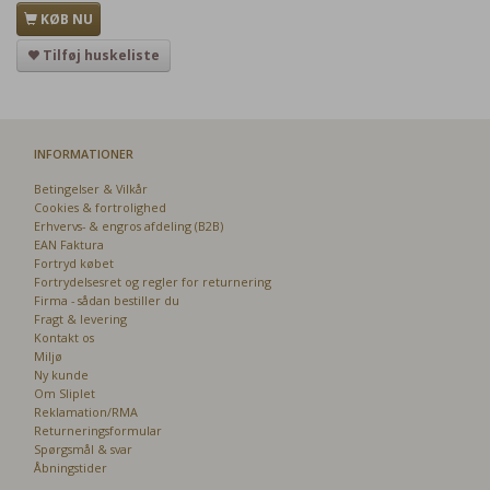
KØB NU
Tilføj huskeliste
INFORMATIONER
Betingelser & Vilkår
Cookies & fortrolighed
Erhvervs- & engros afdeling (B2B)
EAN Faktura
Fortryd købet
Fortrydelsesret og regler for returnering
Firma - sådan bestiller du
Fragt & levering
Kontakt os
Miljø
Ny kunde
Om Sliplet
Reklamation/RMA
Returneringsformular
Spørgsmål & svar
Åbningstider