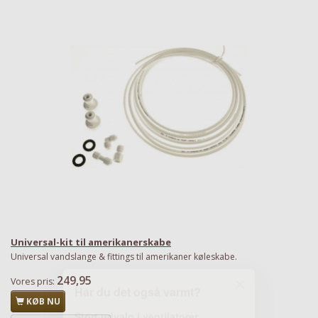
Stort udvalg i ventilatorer
Priser fra kun 29,95
Se dem nu
Universal-kit til amerikanerskabe
Universal vandslange & fittings til amerikaner køleskabe.
249,95
Vores pris:
KØB NU