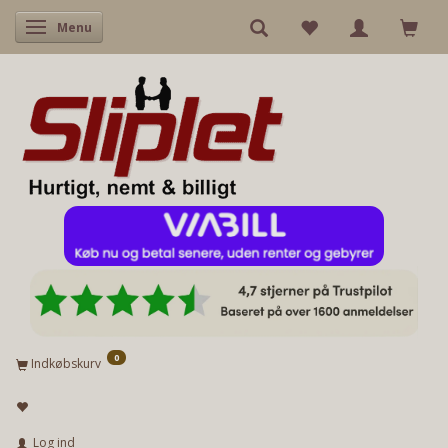
Skifte navigation
Menu
0
Indkøbskurv
Log ind