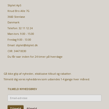
Sliplet ApS
Knud Bro Alle 7G
3660 Stenløse
Danmark
Telefon: 32 11 12 24
Man-tors. 9.00 - 15.00
Fredag 9.00 - 13.00
Email:
sliplet@sliplet.dk
CVR: 3447 0030
Du får svar inden for 24 timer på hverdage
Gå ikke glip af nyheder, eksklusive tilbud og rabatter.
Tilmeld dig vores nyhedsbrev som udsendes 1-4 gange hver måned.
TILMELD NYHEDSBREV
Email-
adresse
Tilmeld
Afmeld