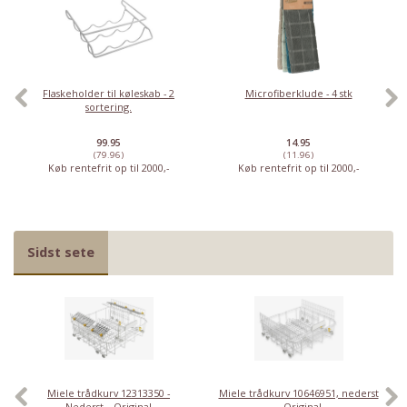
Flaskeholder til køleskab - 2
Microfiberklude - 4 stk
sortering.
99.95
14.95
(79.96)
(11.96)
Køb rentefrit op til 2000,-
Køb rentefrit op til 2000,-
Sidst sete
Miele trådkurv 12313350 -
Miele trådkurv 10646951, nederst
Nederst – Original
– Original