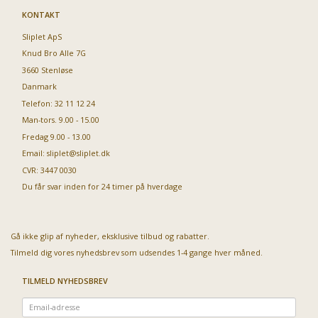
KONTAKT
Sliplet ApS
Knud Bro Alle 7G
3660 Stenløse
Danmark
Telefon: 32 11 12 24
Man-tors. 9.00 - 15.00
Fredag 9.00 - 13.00
Email:
sliplet@sliplet.dk
CVR: 3447 0030
Du får svar inden for 24 timer på hverdage
Gå ikke glip af nyheder, eksklusive tilbud og rabatter.
Tilmeld dig vores nyhedsbrev som udsendes 1-4 gange hver måned.
TILMELD NYHEDSBREV
Email-
adresse