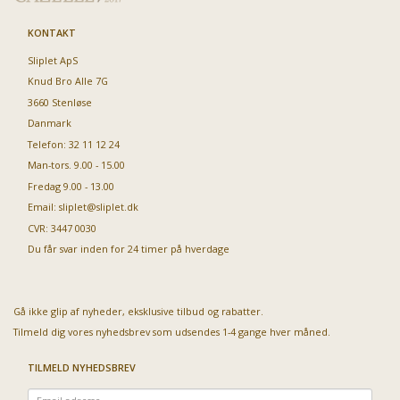
KONTAKT
Sliplet ApS
Knud Bro Alle 7G
3660 Stenløse
Danmark
Telefon: 32 11 12 24
Man-tors. 9.00 - 15.00
Fredag 9.00 - 13.00
Email:
sliplet@sliplet.dk
CVR: 3447 0030
Du får svar inden for 24 timer på hverdage
Gå ikke glip af nyheder, eksklusive tilbud og rabatter.
Tilmeld dig vores nyhedsbrev som udsendes 1-4 gange hver måned.
TILMELD NYHEDSBREV
Email-