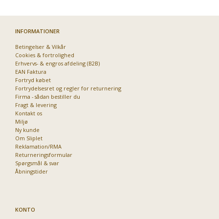
INFORMATIONER
Betingelser & Vilkår
Cookies & fortrolighed
Erhvervs- & engros afdeling (B2B)
EAN Faktura
Fortryd købet
Fortrydelsesret og regler for returnering
Firma - sådan bestiller du
Fragt & levering
Kontakt os
Miljø
Ny kunde
Om Sliplet
Reklamation/RMA
Returneringsformular
Spørgsmål & svar
Åbningstider
KONTO