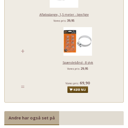
Afløbsslange, 1,5 meter - lige/lige
39,95
Vores pris:
+
Spændebånd - 8 styk
29,95
Vores pris:
69,90
Vores pris:
=
KØB NU
Andre har også set på