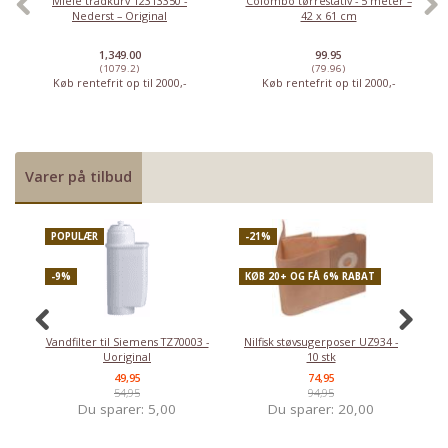
Miele trådkurv 12313350 -
Colombo tørrestativ - 5 meter –
Nederst – Original
42 x 61 cm
1,349.00
99.95
(1079.2)
(79.96)
Køb rentefrit op til 2000,-
Køb rentefrit op til 2000,-
Varer på tilbud
POPULÆR
-21%
P
-9%
KØB 20+ OG FÅ 6% RABAT
-
Priser fra kun 29,95
Vandfilter til Siemens TZ70003 -
Nilfisk støvsugerposer UZ934 -
Uoriginal
10 stk
49,95
74,95
54,95
94,95
Du sparer:
5,00
Du sparer:
20,00