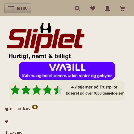
Skifte navigation
Menu
0
Indkøbskurv
Log ind