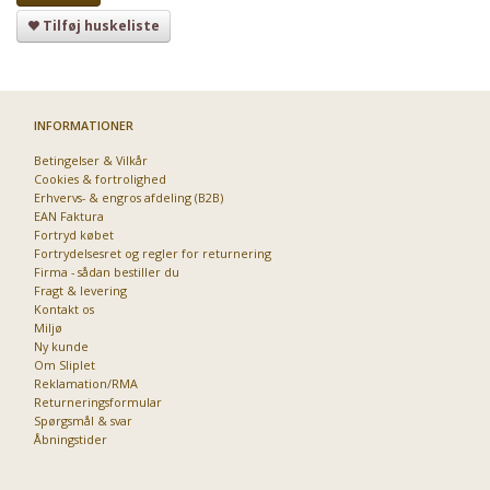
Priser fra kun 29,95
Tilføj huskeliste
Se dem nu
INFORMATIONER
Betingelser & Vilkår
Cookies & fortrolighed
Erhvervs- & engros afdeling (B2B)
EAN Faktura
Fortryd købet
Fortrydelsesret og regler for returnering
Firma - sådan bestiller du
Fragt & levering
Kontakt os
Miljø
Ny kunde
Om Sliplet
Reklamation/RMA
Returneringsformular
Spørgsmål & svar
Åbningstider