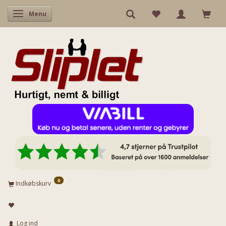
Skifte navigation
Menu
0
Indkøbskurv
Log ind