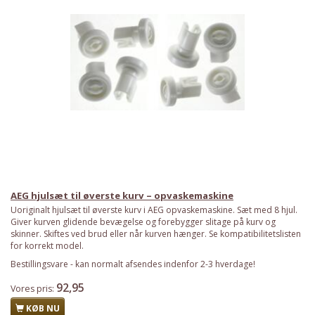
AEG hjulsæt til øverste kurv – opvaskemaskine
Uoriginalt hjulsæt til øverste kurv i AEG opvaskemaskine. Sæt med 8 hjul.
Giver kurven glidende bevægelse og forebygger slitage på kurv og
skinner. Skiftes ved brud eller når kurven hænger. Se kompatibilitetslisten
for korrekt model.
Bestillingsvare - kan normalt afsendes indenfor 2-3 hverdage!
Har du det også varmt?
92,95
Vores pris:
Stort udvalg i ventilatorer
KØB NU