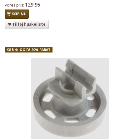
129,95
Vores pris:
KØB NU
Tilføj huskeliste
KØB 4+ OG FÅ 20% RABAT