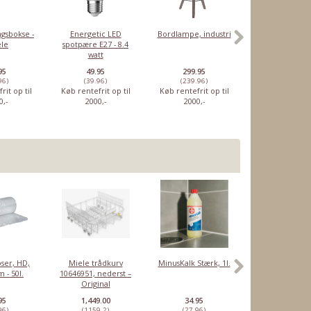
gsbokse -
Energetic LED
Bordlampe, industri
Engangsskraber
ele
spotpære E27 - 8.4
mænd - 3 st
watt
95
49.95
299.95
7.95
96)
(39.96)
(239.96)
(6.36)
rit op til
Køb rentefrit op til
Køb rentefrit op til
Køb rentefrit o
0,-
2000,-
2000,-
2000,-
ser, HD,
Miele trådkurv
MinusKalk Stærk, 1l.
Rensetabletter
 - 50l.
10646951, nederst –
Sage
Original
espressomaski
10 stk
95
1,449.00
34.95
46.95
96)
(1159.2)
(27.96)
(37.56)