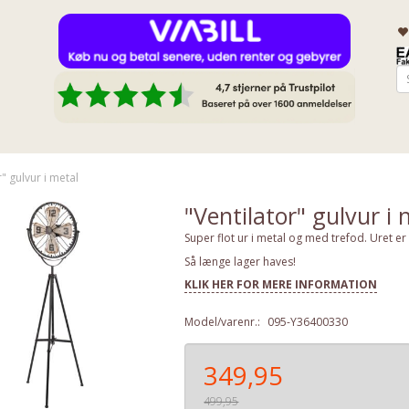
r" gulvur i metal
"Ventilator" gulvur i 
Super flot ur i metal og med trefod. Uret e
Så længe lager haves!
KLIK HER FOR MERE INFORMATION
Model/varenr.:
095-Y36400330
349,95
499,95