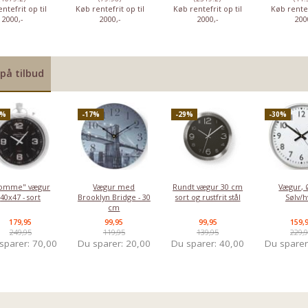
ntefrit op til
Køb rentefrit op til
Køb rentefrit op til
Køb rentef
2000,-
2000,-
2000,-
200
Vægur, Ø38 -
Sølv/hvid
på tilbud
159,95
229,95
Du sparer:
70,00
8%
-17%
-29%
-30%
omme" vægur
Vægur med
Rundt vægur 30 cm
Vægur, 
40x47 - sort
Brooklyn Bridge - 30
sort og rustfrit stål
Sølv/h
cm
179,95
99,95
99,95
159,
249,95
119,95
139,95
229,
sparer:
70,00
Du sparer:
20,00
Du sparer:
40,00
Du spare