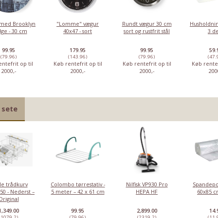
med Brooklyn
"Lomme" vægur
Rundt vægur 30 cm
Husholdnin
dge - 30 cm
40x47 - sort
sort og rustfrit stål
3 d
99.95
179.95
99.95
59.
(79.96)
(143.96)
(79.96)
(47.
ntefrit op til
Køb rentefrit op til
Køb rentefrit op til
Køb rentef
2000,-
2000,-
2000,-
200
 sete
le trådkurv
Colombo tørrestativ -
Nilfisk VP930 Pro
Spandepo
50 - Nederst –
5 meter – 42 x 61 cm
HEPA HF
60x85 cm
Original
-30%
1,349.00
99.95
2,899.00
14.
(1079.2)
(79.96)
(2319.2)
(11.