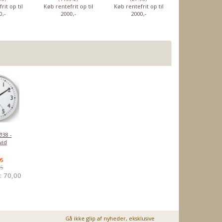
rit op til
Køb rentefrit op til
Køb rentefrit op til
Køb rentefrit o
0,-
2000,-
2000,-
2000,-
Ø38 -
vid
95
95
r:
70,00
Gå ikke glip af nyheder, eksklusive