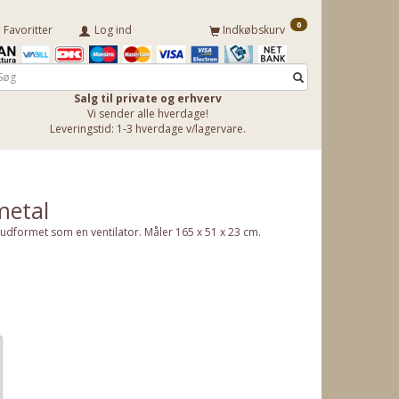
0
Favoritter
Log ind
Indkøbskurv
Salg til private og erhverv
Vi sender alle hverdage!
Leveringstid: 1-3 hverdage v/lagervare.
metal
r udformet som en ventilator. Måler 165 x 51 x 23 cm.