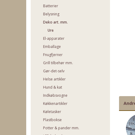
Batterier
Belysning
Deko art. mm.
Ure
El-apparater
Emballage
Fnugfjerner
Grill tilbehør mm.
Gør-det-selv
Helse artikler
Hund & kat
Indkøbsvogne
Andr
Køkkenartikler
Køletasker
Plastbokse
Potter & pander mm.