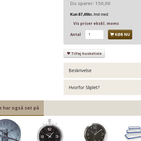
Du sparer:
150,00
Vis priser ekskl. moms
Antal
KØB NU
Tilføj huskeliste
Beskrivelse
Hvorfor Sliplet?
e har også set på