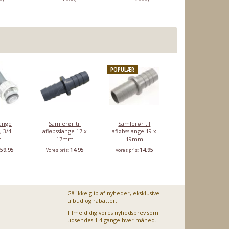
POPULÆR
e,
Water block
Tilløbsslange,
Tilløbsslange,
Tilløbssla
3/4" – 50 liter
3/4" - 1,5m
3/4" - 1,5m -
3/4" - 2,
lige/vinkel
lige/vin
95
169,95
49,95
49,95
5
Vores pris:
Vores pris:
Vores pris:
Vores pris:
lange
Samlerør til
Samlerør til
 3/4" -
afløbsslange 17 x
afløbsslange 19 x
m
17mm
19mm
59,95
14,95
14,95
:
Vores pris:
Vores pris:
Gå ikke glip af nyheder, eksklusive
tilbud og rabatter.
Tilmeld dig vores nyhedsbrev som
udsendes 1-4 gange hver måned.