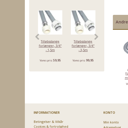
Andre
Tilløbsslange
Tilløbsslange
Tilløbsslange
forlænger, 3/4"
forlænger, 3/4"
med aquastop,
- 1,5m
- 3,5m
3/4" - 1,5m
59,95
99,95
179,95
Vores pris:
Vores pris:
Vores pris:
f
me
V
INFORMATIONER
KONTO
Betingelser & Vilkår
Min konto
Cookies & fortrolighed
Adressebog