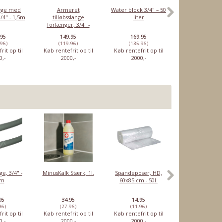
ange med
Armeret
Water block 3/4" – 50
Tilløbsslange, 3
/4" - 1,5m
tilløbsslange
liter
1,5m - lige/vi
forlænger, 3/4" -
1,5m
.95
149.95
169.95
49.95
.96)
(119.96)
(135.96)
(39.96)
rit op til
Køb rentefrit op til
Køb rentefrit op til
Køb rentefrit o
0,-
2000,-
2000,-
2000,-
ge, 3/4" -
MinusKalk Stærk, 1l.
Spandeposer, HD,
Rensetabletter
5m
60x85 cm - 50l.
Sage
espressomaski
10 stk
95
34.95
14.95
46.95
96)
(27.96)
(11.96)
(37.56)
rit op til
Køb rentefrit op til
Køb rentefrit op til
Køb rentefrit o
0,-
2000,-
2000,-
2000,-