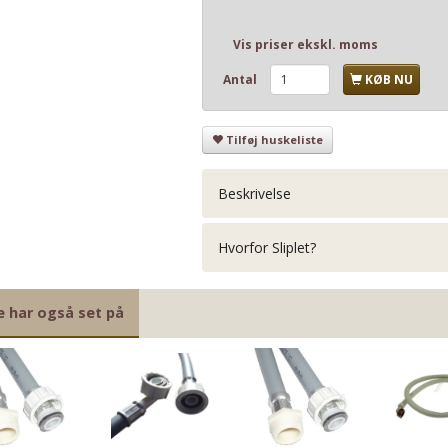
Vis priser ekskl. moms
Antal
KØB NU
Tilføj huskeliste
Beskrivelse
Hvorfor Sliplet?
e har også set på