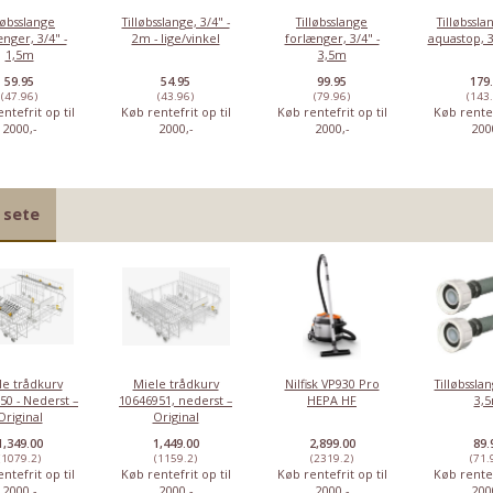
løbsslange
Tilløbsslange, 3/4" -
Tilløbsslange
Tilløbssl
nger, 3/4" -
2m - lige/vinkel
forlænger, 3/4" -
aquastop, 3
1,5m
3,5m
59.95
54.95
99.95
179
(47.96)
(43.96)
(79.96)
(143
ntefrit op til
Køb rentefrit op til
Køb rentefrit op til
Køb rentef
2000,-
2000,-
2000,-
200
 sete
le trådkurv
Miele trådkurv
Nilfisk VP930 Pro
Tilløbsslan
50 - Nederst –
10646951, nederst –
HEPA HF
3,
Original
Original
1,349.00
1,449.00
2,899.00
89.
(1079.2)
(1159.2)
(2319.2)
(71.
ntefrit op til
Køb rentefrit op til
Køb rentefrit op til
Køb rentef
2000,-
2000,-
2000,-
200