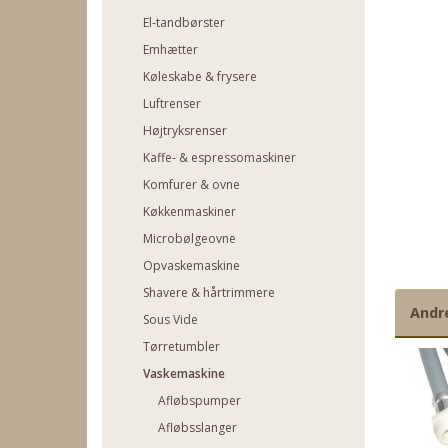
El-tandbørster
Emhætter
Køleskabe & frysere
Luftrenser
Højtryksrenser
Kaffe- & espressomaskiner
Komfurer & ovne
Køkkenmaskiner
Microbølgeovne
Opvaskemaskine
Shavere & hårtrimmere
Andr
Sous Vide
Tørretumbler
Vaskemaskine
Afløbspumper
Afløbsslanger