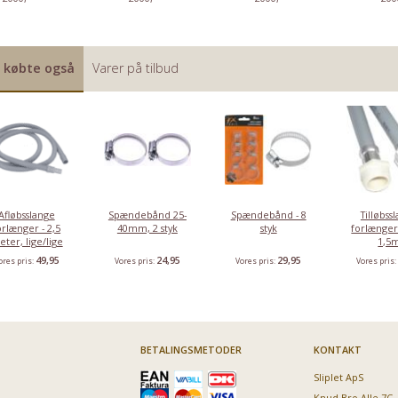
 købte også
Varer på tilbud
Armeret
Tilløbsslange,
Tilløbsslange,
Tilløbsslang
tilløbsslange
3/4" - 3,5m -
3/4" - 2,5m
3/4" - 3,5m
forlænger, 3/4"
lige/vinkel
- 1,5m
149,95
79,95
59,95
89,
Vores pris:
Vores pris:
Vores pris:
Vores pris:
Afløbsslange
Spændebånd 25-
Spændebånd - 8
Tilløbss
orlænger - 2,5
40mm, 2 styk
styk
forlænger,
ter, lige/lige
1,5
49,95
24,95
29,95
ores pris:
Vores pris:
Vores pris:
Vores pris
BETALINGSMETODER
KONTAKT
Sliplet ApS
Knud Bro Alle 7G