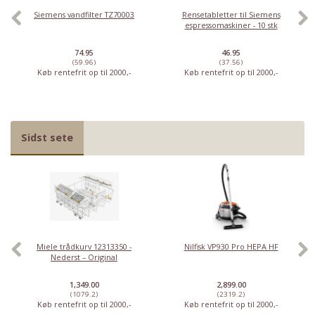
Siemens vandfilter TZ70003
Rensetabletter til Siemens
espressomaskiner - 10 stk
74.95
46.95
(59.96)
(37.56)
Køb rentefrit op til 2000,-
Køb rentefrit op til 2000,-
Sidst sete
Miele trådkurv 12313350 -
Nilfisk VP930 Pro HEPA HF
Nederst – Original
1,349.00
2,899.00
(1079.2)
(2319.2)
Køb rentefrit op til 2000,-
Køb rentefrit op til 2000,-