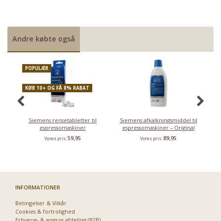
Priser fra kun 29,95
Andre købte også
POPULÆR
KØB 10+ OG FÅ 8% RABAT
Siemens rensetabletter til
Siemens afkalkningsmiddel til
espressomaskiner
espressomaskiner – Original
59,95
89,95
Vores pris:
Vores pris:
INFORMATIONER
Betingelser & Vilkår
Cookies & fortrolighed
Erhvervs- & engros afdeling (B2B)