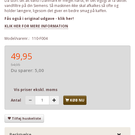
Da stort set alt vand i Danmark er meget hårdt, er det vigtigt af få skiftet
vandfiltre på din Siemens. Så maskinen ikke skal afkalkes så ofte og
holder længere, ligesom det giver en bedre smag på kaffen.
Fås også i original udgave - klik her!
KLIK HER FOR MERE INFORMATION
Model/varenr.:
110-F004
49,95
54,95
Du sparer:
5,00
Vis priser ekskl. moms
Antal
KØB NU
Tilføj huskeliste
Beskrivelse