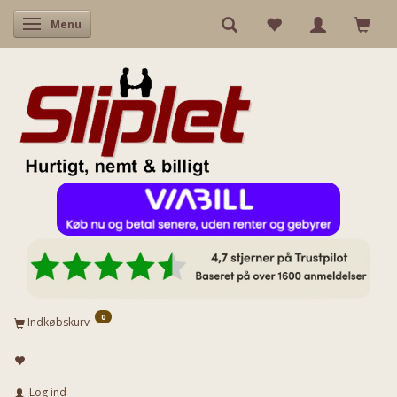
Skifte navigation
Menu
0
Indkøbskurv
Log ind