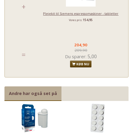
+
Plejekit til Siemens espressomaskiner - tabletter
154,95
Vores pris:
204,90
209,90
=
5,00
Du sparer:
KØB NU
Andre har også set på