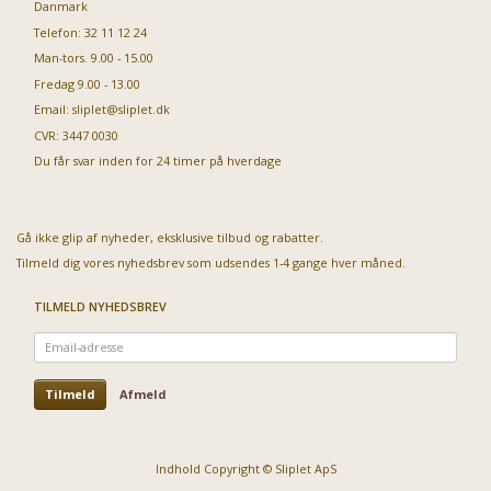
Danmark
Telefon: 32 11 12 24
Man-tors. 9.00 - 15.00
Fredag 9.00 - 13.00
Email:
sliplet@sliplet.dk
CVR: 3447 0030
Du får svar inden for 24 timer på hverdage
Gå ikke glip af nyheder, eksklusive tilbud og rabatter.
Tilmeld dig vores nyhedsbrev som udsendes 1-4 gange hver måned.
TILMELD NYHEDSBREV
Email-
adresse
Tilmeld
Afmeld
Indhold Copyright © Sliplet ApS