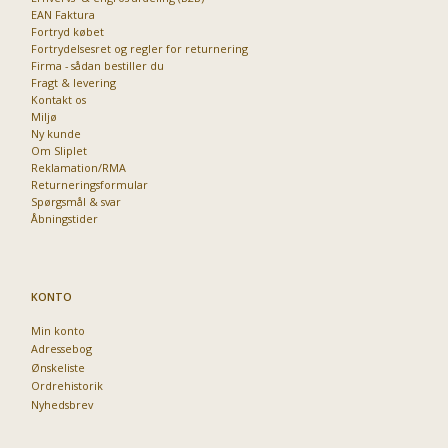
EAN Faktura
Fortryd købet
Fortrydelsesret og regler for returnering
Firma - sådan bestiller du
Fragt & levering
Kontakt os
Miljø
Ny kunde
Om Sliplet
Reklamation/RMA
Returneringsformular
Spørgsmål & svar
Åbningstider
KONTO
Min konto
Adressebog
Ønskeliste
Ordrehistorik
Nyhedsbrev