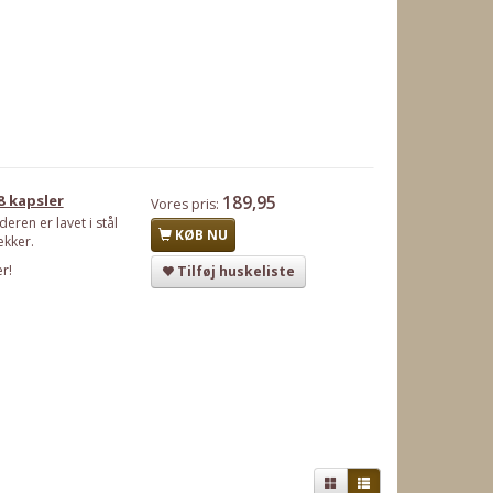
8 kapsler
189,95
Vores pris:
eren er lavet i stål
KØB NU
ækker.
r!
Tilføj huskeliste