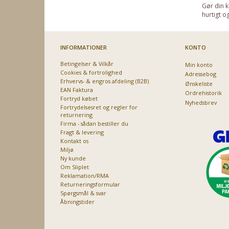
Gør din k
hurtigt o
INFORMATIONER
KONTO
Betingelser & Vilkår
Min konto
Cookies & fortrolighed
Adressebog
Erhvervs- & engros afdeling (B2B)
Ønskeliste
EAN Faktura
Ordrehistorik
Fortryd købet
Nyhedsbrev
Fortrydelsesret og regler for
returnering
Firma - sådan bestiller du
Fragt & levering
Kontakt os
Miljø
Ny kunde
Om Sliplet
Reklamation/RMA
Returneringsformular
Spørgsmål & svar
Åbningstider