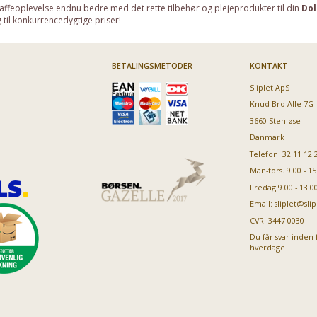
affeoplevelse endnu bedre med det rette tilbehør og plejeprodukter til din
Dol
g til konkurrencedygtige priser!
BETALINGSMETODER
KONTAKT
Sliplet ApS
Knud Bro Alle 7G
3660 Stenløse
Danmark
Telefon: 32 11 12 
Man-tors. 9.00 - 15
Fredag 9.00 - 13.0
Email:
sliplet@slip
CVR: 3447 0030
Du får svar inden 
hverdage