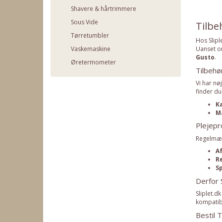
Shavere & hårtrimmere
Sous Vide
Tilbe
Tørretumbler
Hos Slipl
Vaskemaskine
Uanset om
Gusto
.
Øretermometer
Tilbehø
Vi har nøj
finder du
K
M
Plejepr
Regelmæss
A
R
S
Derfor 
Sliplet.d
kompatibl
Bestil T