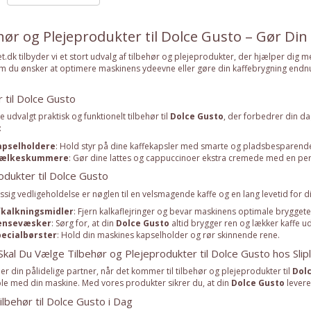
hør og Plejeprodukter til Dolce Gusto – Gør Din
et.dk tilbyder vi et stort udvalg af tilbehør og plejeprodukter, der hjælper dig 
 du ønsker at optimere maskinens ydeevne eller gøre din kaffebrygning endnu m
r til Dolce Gusto
e udvalgt praktisk og funktionelt tilbehør til
Dolce Gusto
, der forbedrer din d
:
apselholdere
: Hold styr på dine kaffekapsler med smarte og pladsbesparende
ælkeskummere
: Gør dine lattes og cappuccinoer ekstra cremede med en per
odukter til Dolce Gusto
ig vedligeholdelse er nøglen til en velsmagende kaffe og en lang levetid for d
fkalkningsmidler
: Fjern kalkaflejringer og bevar maskinens optimale brygget
ensevæsker
: Sørg for, at din
Dolce Gusto
altid brygger ren og lækker kaffe ud
pecialbørster
: Hold din maskines kapselholder og rør skinnende rene.
Skal Du Vælge Tilbehør og Plejeprodukter til Dolce Gusto hos Slipl
k er din pålidelige partner, når det kommer til tilbehør og plejeprodukter til
Dol
e med din maskine. Med vores produkter sikrer du, at din
Dolce Gusto
levere
ilbehør til Dolce Gusto i Dag