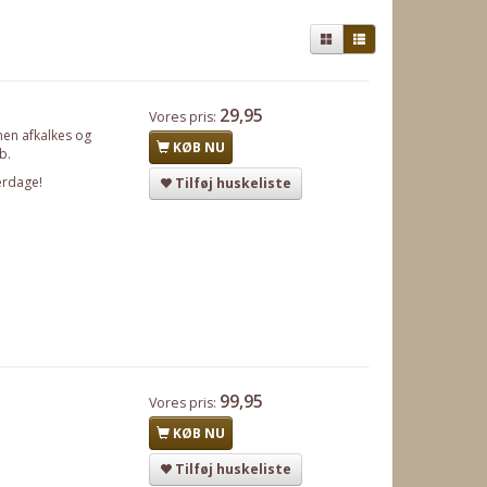
29,95
Vores pris:
nen afkalkes og
KØB NU
b.
erdage!
Tilføj huskeliste
99,95
Vores pris:
KØB NU
Tilføj huskeliste