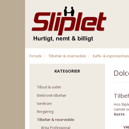
Forside
Tilbehør & reservedele
Kaffe- & espressomas
Dolc
KATEGORIER
Tilbud & outlet
Tilbe
Elektronik tilbehør
Isenkram
Hos Slipl
Uanset om
Rengøring
Gusto
.
Tilbehør & reservedele
VA
Brita Professional