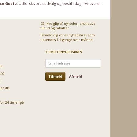
ce Gusto
. Udforsk vores udvalg og bestil i dag – vi leverer
Gå ikke glip af nyheder, eksklusive
tilbud og rabatter.
Tilmeld dig vores nyhedsbrev som
udsendes 1-4 gange hver måned.
TILMELD NYHEDSBREV
Email-
adresse
24
.00
Tilmeld
Afmeld
0
let.dk
for 24 timer på