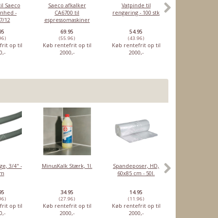
til Saeco
Saeco afkalker
Vatpinde til
Hendi mælkek
nhed -
CA6700 til
rengøring - 100 stk
350 ml
7/12
espressomaskiner
250 ml.
95
69.95
54.95
99.95
96)
(55.96)
(43.96)
(79.96)
rit op til
Køb rentefrit op til
Køb rentefrit op til
Køb rentefrit o
0,-
2000,-
2000,-
2000,-
ge, 3/4" -
MinusKalk Stærk, 1l.
Spandeposer, HD,
Rensetabletter
5m
60x85 cm - 50l.
Sage
espressomaski
10 stk
95
34.95
14.95
46.95
96)
(27.96)
(11.96)
(37.56)
rit op til
Køb rentefrit op til
Køb rentefrit op til
Køb rentefrit o
0,-
2000,-
2000,-
2000,-