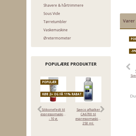
Shavere & hårtrimmere
Sous Vide
Varer 
Tørretumbler
Vaskemaskine
Øretermometer
PO
-9
POPULÆRE PRODUKTER
Sie
POPULÆR
KØB 2+ OG FÅ 
KØB 2+ OG FÅ 11% RABAT
Du
Silikonefedt til
Saeco afkalker
Rensebørste til
espressomaskiner
CA6700 til
espressomaskine
- 10 g.
espressomaskiner
250 ml.