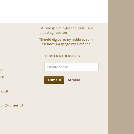
95
129,95
99,95
79,95
5
Vores pris:
Vores pris:
Vores pris:
Vores pris:
Gå ikke glip af nyheder, eksklusive
tilbud og rabatter.
Tilmeld dig vores nyhedsbrev som
udsendes 1-4 gange hver måned.
TILMELD NYHEDSBREV
Email-
adresse
24
.00
Tilmeld
Afmeld
0
let.dk
for 24 timer på