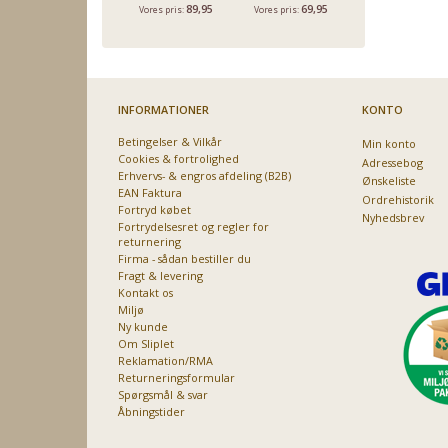
89,95
69,95
54,95
Vores pris:
Vores pris:
Vores pris:
INFORMATIONER
KONTO
Betingelser & Vilkår
Min konto
Cookies & fortrolighed
Adressebog
Erhvervs- & engros afdeling (B2B)
Ønskeliste
EAN Faktura
Ordrehistorik
Fortryd købet
Nyhedsbrev
Fortrydelsesret og regler for
returnering
Firma - sådan bestiller du
Fragt & levering
Kontakt os
Miljø
Ny kunde
Om Sliplet
Reklamation/RMA
Returneringsformular
Spørgsmål & svar
Åbningstider