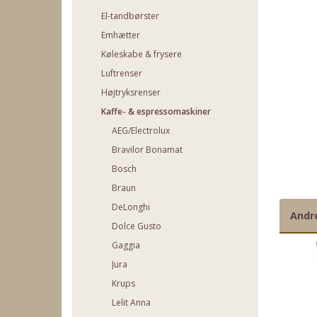
El-tandbørster
Emhætter
Køleskabe & frysere
Luftrenser
Højtryksrenser
Kaffe- & espressomaskiner
AEG/Electrolux
Bravilor Bonamat
Bosch
Braun
DeLonghi
Andr
Dolce Gusto
Gaggia
Jura
Krups
Lelit Anna