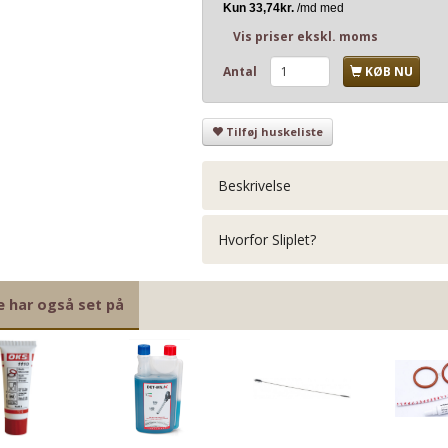
Vis priser ekskl. moms
Antal
KØB NU
Tilføj huskeliste
Beskrivelse
Hvorfor Sliplet?
e har også set på