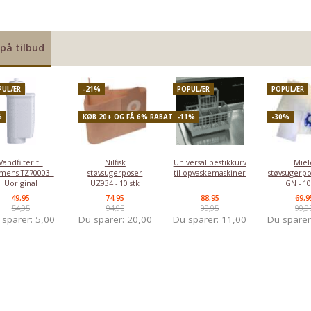
på tilbud
PULÆR
-21%
POPULÆR
POPULÆR
%
KØB 20+ OG FÅ 6% RABAT
-11%
-30%
Vandfilter til
Nilfisk
Universal bestikkurv
Miel
mens TZ70003 -
støvsugerposer
til opvaskemaskiner
støvsugerpo
Uoriginal
UZ934 - 10 stk
GN - 10
9% RABAT
KØB 10+ OG 
49,95
74,95
88,95
69,9
54,95
94,95
99,95
99,9
 sparer:
5,00
Du sparer:
20,00
Du sparer:
11,00
Du spare
Plejesæt til
Vandfilter
Rengøringsbørste
Afkalkningsta
Saeco
AquaClean
til
til Saeco
bryggeenhed -
CA6903/00 til
espressomaskine
RI9127/12
Saeco -
Uoriginal