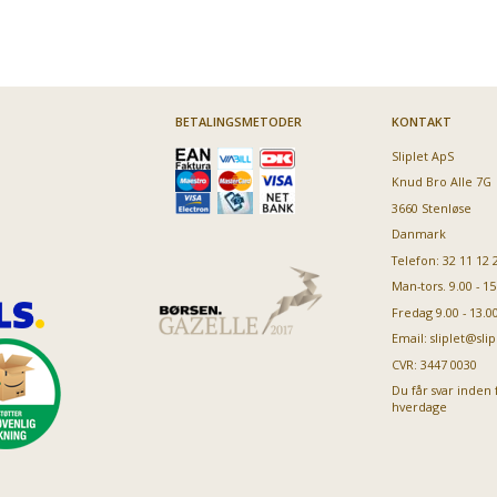
89,95
89,95
59,95
54,
Vores pris:
Vores pris:
Vores pris:
Vores pris:
BETALINGSMETODER
KONTAKT
Sliplet ApS
Knud Bro Alle 7G
3660 Stenløse
Danmark
Telefon: 32 11 12 
Man-tors. 9.00 - 15
Fredag 9.00 - 13.0
Email:
sliplet@slip
CVR: 3447 0030
Du får svar inden 
hverdage