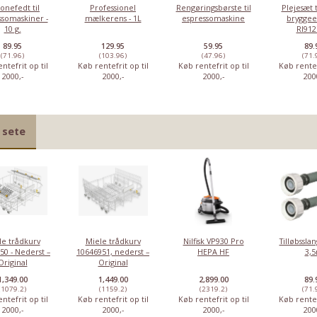
konefedt til
Professionel
Rengøringsbørste til
Plejesæt 
ssomaskiner -
mælkerens - 1L
espressomaskine
bryggee
10 g.
RI912
89.95
129.95
59.95
89.
(71.96)
(103.96)
(47.96)
(71.
ntefrit op til
Køb rentefrit op til
Køb rentefrit op til
Køb rentef
2000,-
2000,-
2000,-
200
 sete
le trådkurv
Miele trådkurv
Nilfisk VP930 Pro
Tilløbsslan
50 - Nederst –
10646951, nederst –
HEPA HF
3,
Original
Original
1,349.00
1,449.00
2,899.00
89.
(1079.2)
(1159.2)
(2319.2)
(71.
ntefrit op til
Køb rentefrit op til
Køb rentefrit op til
Køb rentef
2000,-
2000,-
2000,-
200