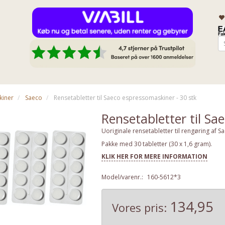
kiner
Saeco
Rensetabletter til Saeco espressomaskiner - 30 stk
Rensetabletter til Sa
Uoriginale rensetabletter til rengøring af
Pakke med 30 tabletter (30 x 1,6 gram).
KLIK HER FOR MERE INFORMATION
Model/varenr.:
160-5612*3
134,95
Vores pris: