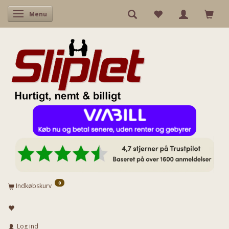
Skifte navigation
Menu
0
Indkøbskurv
Log ind