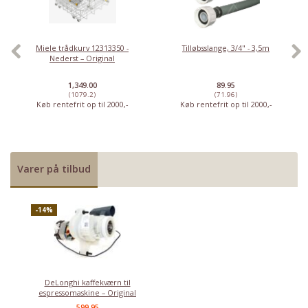
Miele trådkurv 12313350 -
Tilløbsslange, 3/4" - 3,5m
Nederst – Original
1,349.00
89.95
(1079.2)
(71.96)
Køb rentefrit op til 2000,-
Køb rentefrit op til 2000,-
Varer på tilbud
-14%
DeLonghi kaffekværn til
espressomaskine – Original
599,95