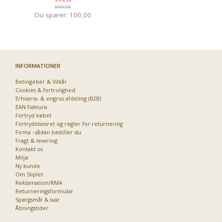
699,95
Du sparer:
100,00
INFORMATIONER
Priser fra kun 29,95
Betingelser & Vilkår
Cookies & fortrolighed
Erhvervs- & engros afdeling (B2B)
EAN Faktura
Fortryd købet
Fortrydelsesret og regler for returnering
Firma - sådan bestiller du
Fragt & levering
Kontakt os
Miljø
Ny kunde
Om Sliplet
Reklamation/RMA
Returneringsformular
Spørgsmål & svar
Åbningstider