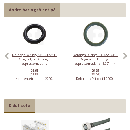
Andre har også set på
Delonghi o-ring, 5313217751 –
Delonghi o-ring, 5313220031 –
Original, til Delonghi
Original, til Delonghi
espressomaskine
espressomaskine, 6,07 mm
26.95
29.95
(21.56)
(23.96)
Køb rentefrit op til 2000,-
Køb rentefrit op til 2000,-
Sidst sete