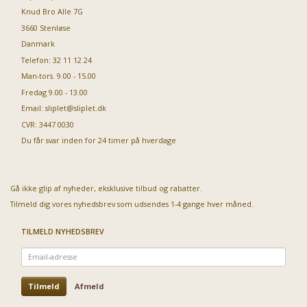
Knud Bro Alle 7G
3660 Stenløse
Danmark
Telefon: 32 11 12 24
Man-tors. 9.00 - 15.00
Fredag 9.00 - 13.00
Email:
sliplet@sliplet.dk
CVR: 3447 0030
Du får svar inden for 24 timer på hverdage
Gå ikke glip af nyheder, eksklusive tilbud og rabatter.
Tilmeld dig vores nyhedsbrev som udsendes 1-4 gange hver måned.
TILMELD NYHEDSBREV
Email-
adresse
Tilmeld
Afmeld