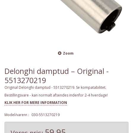
Zoom
Delonghi damptud – Original -
5513270219
Original Delonghi damptud - 5513270219. Se kompatabilitet.
Bestillingsvare - kan normalt afsendes indenfor 2-4 hverdage!
KLIK HER FOR MERE INFORMATION
Model/varenr.:
030-5513270219
59,95
Vores pris: