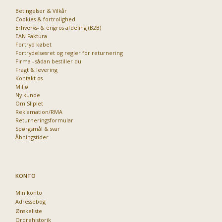
Betingelser & Vilkår
Cookies & fortrolighed
Erhvervs- & engros afdeling (B2B)
EAN Faktura
Fortryd købet
Fortrydelsesret og regler for returnering
Firma - sådan bestiller du
Fragt & levering
Kontakt os
Miljø
Ny kunde
Om Sliplet
Reklamation/RMA
Returneringsformular
Spørgsmål & svar
Åbningstider
KONTO
Min konto
Adressebog
Ønskeliste
Ordrehistorik