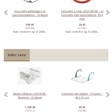
DeLonghi kaffekværn til
Delonghi o-ring, 5332149100 – til
espressomaskine – Original
Delonghi espressomaskine, 43,6
mm
599.95
29.95
(479.96)
(23.96)
Køb rentefrit op til 2000,-
Køb rentefrit op til 2000,-
Sidst sete
Miele trådkurv 12313350 -
Colombo tørrestativ - 5 meter –
Nederst – Original
42 x 61 cm
1,349.00
99.95
(1079.2)
(79.96)