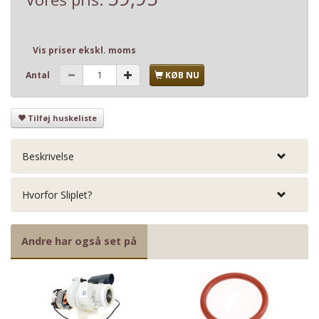
Vis priser ekskl. moms
Antal
KØB NU
Tilføj huskeliste
Beskrivelse
Hvorfor Sliplet?
Andre har også set på