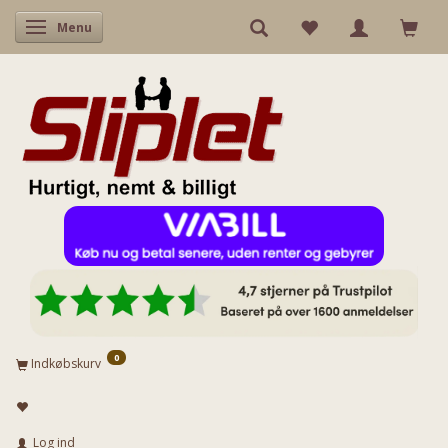
Skifte navigation
Menu
0
Indkøbskurv
Log ind