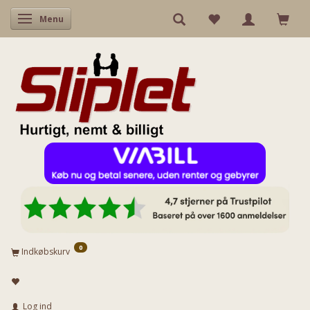
Skifte navigation
Menu
0
Indkøbskurv
Log ind