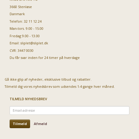
3660 Stenløse
Danmark
Telefon: 32 11 12 24
Man-tors. 9.00 - 15.00
Fredag 9.00 - 13.00
Email:
sliplet@sliplet.dk
CVR: 3447 0030
Du får svar inden for 24 timer på hverdage
Gå ikke glip af nyheder, eksklusive tilbud og rabatter.
Tilmeld dig vores nyhedsbrev som udsendes 1-4 gange hver måned.
TILMELD NYHEDSBREV
Email-
adresse
Tilmeld
Afmeld