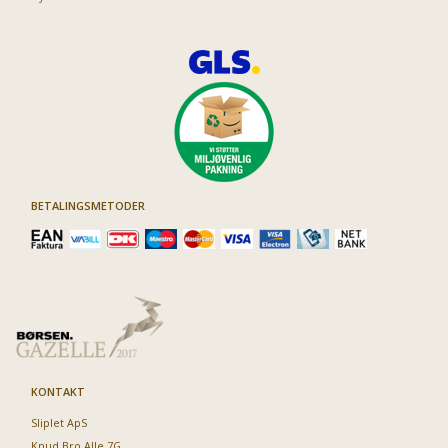
BETALINGSMETODER
KONTAKT
Sliplet ApS
Knud Bro Alle 7G