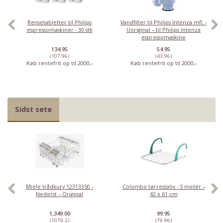
Rensetabletter til Philips
Vandfilter til Philips Intenza mfl. -
espressomaskiner - 30 stk
Uoriginal – til Philips Intenza
espressomaskine
134.95
54.95
(107.96)
(43.96)
Køb rentefrit op til 2000,-
Køb rentefrit op til 2000,-
Sidst sete
Miele trådkurv 12313350 -
Colombo tørrestativ - 5 meter –
Nederst – Original
42 x 61 cm
1,349.00
99.95
(1079.2)
(79.96)