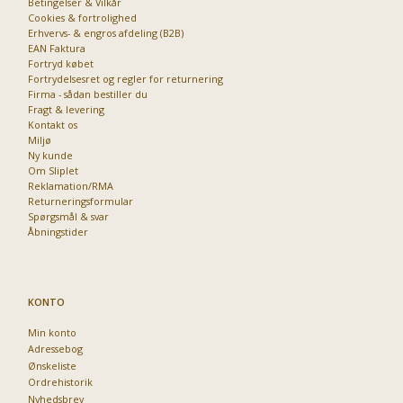
Betingelser & Vilkår
Cookies & fortrolighed
Erhvervs- & engros afdeling (B2B)
Priser fra kun 29,95
EAN Faktura
Fortryd købet
Fortrydelsesret og regler for returnering
Firma - sådan bestiller du
Fragt & levering
Kontakt os
Miljø
Ny kunde
Om Sliplet
Reklamation/RMA
Returneringsformular
Spørgsmål & svar
Åbningstider
KONTO
Min konto
Adressebog
Ønskeliste
Ordrehistorik
Nyhedsbrev