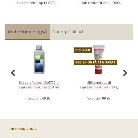
Køb rentefrit op til 2000,-
Køb rentefrit op til 2000,-
Andre købte også
Varer på tilbud
POPULÆR
K
KØB 2+ OG FÅ 11% RABAT
Saeco afkalker CA6700 til
Silikonefedt til
espressomaskiner 250 ml.
espressomaskiner - 10 g.
69,95
89,95
Vores pris:
Vores pris:
INFORMATIONER