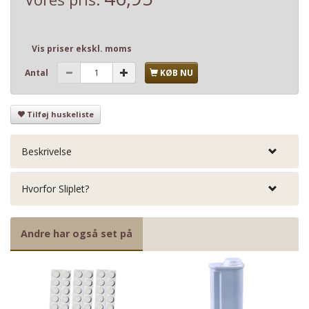
Vis priser ekskl. moms
Antal
KØB NU
Tilføj huskeliste
Beskrivelse
Hvorfor Sliplet?
Andre har også set på