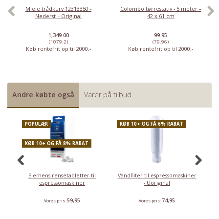
Miele trådkurv 12313350 -
Colombo tørrestativ - 5 meter –
Nederst – Original
42 x 61 cm
1,349.00
99.95
(1079.2)
(79.96)
Køb rentefrit op til 2000,-
Køb rentefrit op til 2000,-
Andre købte også
Varer på tilbud
POPULÆR
KØB 10+ OG FÅ 6% RABAT
K
KØB 10+ OG FÅ 8% RABAT
Siemens rensetabletter til
Vandfilter til espressomaskiner
S
espressomaskiner
- Uoriginal
t
59,95
74,95
Vores pris:
Vores pris: