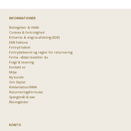
INFORMATIONER
Betingelser & Vilkår
Priser fra kun 29,95
Cookies & fortrolighed
Erhvervs- & engros afdeling (B2B)
EAN Faktura
Fortryd købet
Fortrydelsesret og regler for returnering
Firma - sådan bestiller du
Fragt & levering
Kontakt os
Miljø
Ny kunde
Om Sliplet
Reklamation/RMA
Returneringsformular
Spørgsmål & svar
Åbningstider
KONTO