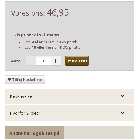
46,95
Vores pris:
Vis priser ekskl. moms
Køb
4
eller flere til
44,95
pr stk.
Køb
10
eller flere til
41,95
pr stk.
Antal
KØB NU
Tilføj huskeliste
Beskrivelse
Hvorfor Sliplet?
Andre har også set på