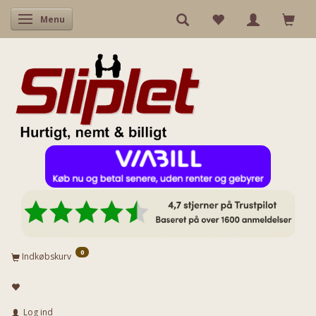
Skifte navigation
Menu
0
Indkøbskurv
Log ind