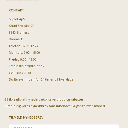
KONTAKT
Sliplet ApS
Knud Bro Alle 7G
3660 Stenløse
Danmark
Telefon: 32 11 12 24
Man-tors. 9.00 - 15.00
Fredag 9.00 - 13.00
Email:
sliplet@sliplet.dk
CVR: 3447 0030
Du får svar inden for 24 timer på hverdage
Gå ikke glip af nyheder, eksklusive tilbud og rabatter.
Tilmeld dig vores nyhedsbrev som udsendes 1-4 gange hver måned.
TILMELD NYHEDSBREV
Email-