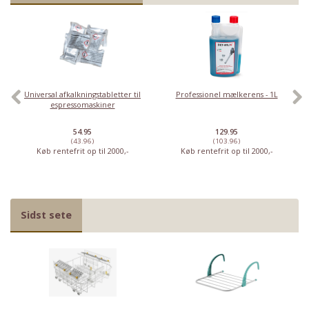
Universal afkalkningstabletter til
Professionel mælkerens - 1L
espressomaskiner
54.95
129.95
(43.96)
(103.96)
Køb rentefrit op til 2000,-
Køb rentefrit op til 2000,-
Sidst sete