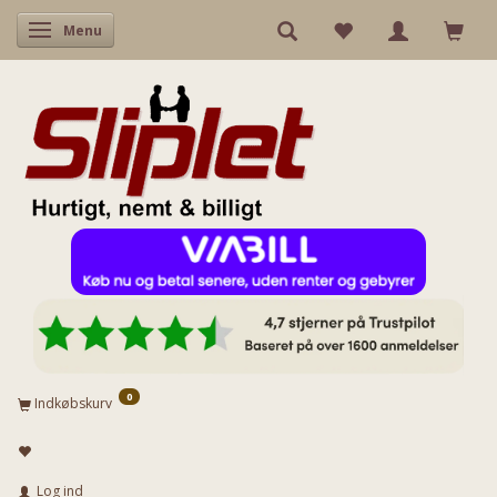
Skifte navigation
Menu
0
Indkøbskurv
Log ind