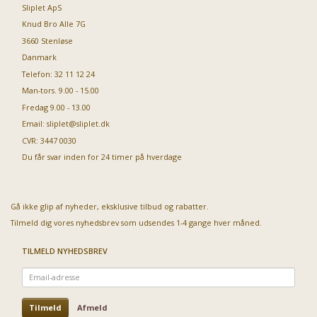
Sliplet ApS
Knud Bro Alle 7G
3660 Stenløse
Danmark
Telefon: 32 11 12 24
Man-tors. 9.00 - 15.00
Fredag 9.00 - 13.00
Email:
sliplet@sliplet.dk
CVR: 3447 0030
Du får svar inden for 24 timer på hverdage
Gå ikke glip af nyheder, eksklusive tilbud og rabatter.
Tilmeld dig vores nyhedsbrev som udsendes 1-4 gange hver måned.
TILMELD NYHEDSBREV
Email-
adresse
Tilmeld
Afmeld