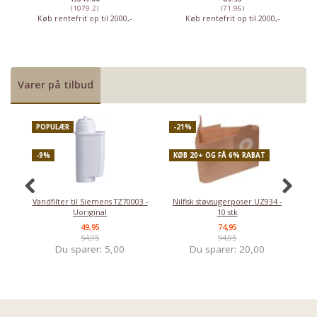
(1079.2)
(71.96)
Køb rentefrit op til 2000,-
Køb rentefrit op til 2000,-
Varer på tilbud
POPULÆR
-21%
P
-9%
KØB 20+ OG FÅ 6% RABAT
-
Vandfilter til Siemens TZ70003 -
Nilfisk støvsugerposer UZ934 -
Uoriginal
10 stk
49,95
74,95
54,95
94,95
Du sparer:
5,00
Du sparer:
20,00