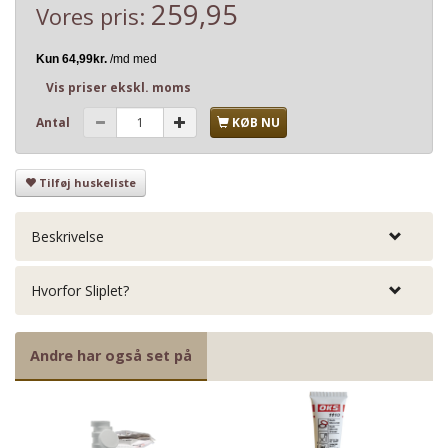
259,95
Vores pris:
Vis priser ekskl. moms
Antal
KØB NU
Tilføj huskeliste
Beskrivelse
Hvorfor Sliplet?
Andre har også set på