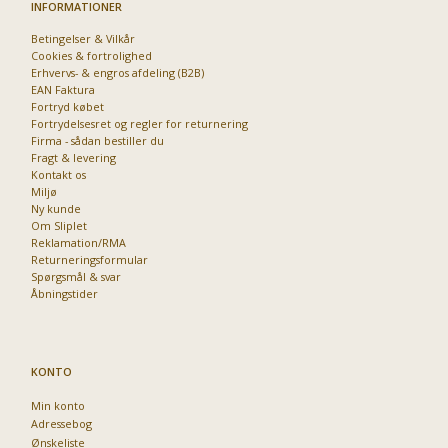
INFORMATIONER
Betingelser & Vilkår
Cookies & fortrolighed
Priser fra kun 29,95
Erhvervs- & engros afdeling (B2B)
EAN Faktura
Fortryd købet
Fortrydelsesret og regler for returnering
Firma - sådan bestiller du
Fragt & levering
Kontakt os
Miljø
Ny kunde
Om Sliplet
Reklamation/RMA
Returneringsformular
Spørgsmål & svar
Åbningstider
KONTO
Min konto
Adressebog
Ønskeliste