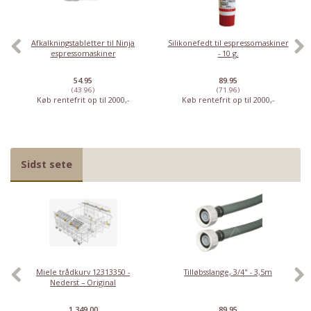
Afkalkningstabletter til Ninja
Silikonefedt til espressomaskiner
espressomaskiner
- 10 g.
54.95
89.95
(43.96)
(71.96)
Køb rentefrit op til 2000,-
Køb rentefrit op til 2000,-
Sidst sete
Miele trådkurv 12313350 -
Tilløbsslange, 3/4" - 3,5m
Nederst – Original
1,349.00
89.95