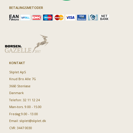
BETALINGSMETODER
KONTAKT
Sliplet ApS
Knud Bro Alle 7G
3660 Stenløse
Danmark
Telefon: 32 11 12 24
Man-tors. 9.00 - 15.00
Fredag 9.00 - 13.00
Email:
sliplet@sliplet.dk
CVR: 3447 0030