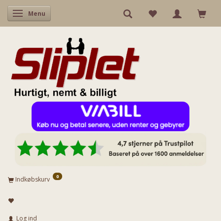
Skifte navigation
Menu
0
Indkøbskurv
Log ind