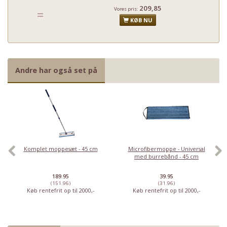
209,85
Vores pris:
=
KØB NU
Andre har også set på
Komplet moppesæt - 45 cm
Microfibermoppe - Universal
med burrebånd - 45 cm
189.95
39.95
(151.96)
(31.96)
Køb rentefrit op til 2000,-
Køb rentefrit op til 2000,-