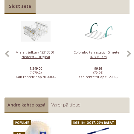
Sidst sete
Miele trådkurv 12313350 -
Colombo tørrestativ - 5 meter –
Nederst – Original
42 x 61 cm
1,349.00
99.95
(1079.2)
(79.96)
Køb rentefrit op til 2000,-
Køb rentefrit op til 2000,-
Andre købte også
Varer på tilbud
Priser fra kun 29,95
POPULÆR
KØB 10+ OG FÅ 20% RABAT
K