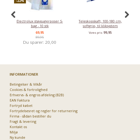
-22%
Electrolux støvsugerposer S-
Teleskopskaft, 100-180 cm,
bag - 10 stk
softgrip, til kliksystem
69,95
99,95
Vores pris:
89,95
Du sparer:
20,00
INFORMATIONER
Betingelser & Vilkår
Cookies & fortrolighed
Erhvervs- & engros afdeling (B2B)
EAN Faktura
Fortryd købet
Fortrydelsesret og regler for returnering
Firma - sådan bestiller du
Fragt & levering
Kontakt os
Miljø
Ny kunde