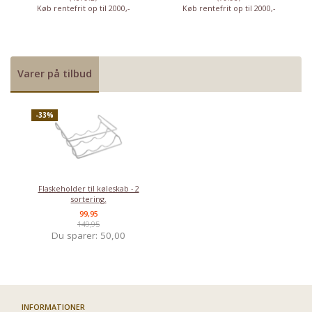
Køb rentefrit op til 2000,-
Køb rentefrit op til 2000,-
Varer på tilbud
-33%
Flaskeholder til køleskab - 2
sortering.
99,95
149,95
Du sparer:
50,00
Har du det også varmt?
INFORMATIONER