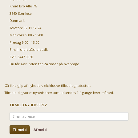
Knud Bro Alle 7G
3660 Stenløse
Danmark
Telefon: 32 11 12 24
Man-tors. 9.00 - 15.00
Fredag 9.00 - 13.00
Email:
sliplet@sliplet.dk
CVR: 3447 0030
Du får svar inden for 24 timer på hverdage
Gå ikke glip af nyheder, eksklusive tilbud og rabatter.
Tilmeld dig vores nyhedsbrev som udsendes 1-4 gange hver måned.
TILMELD NYHEDSBREV
Email-
adresse
Tilmeld
Afmeld