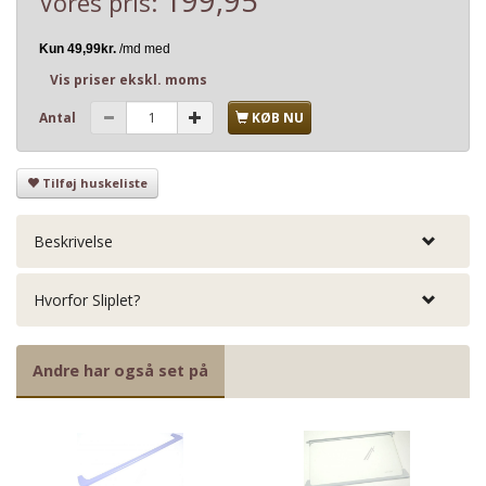
Vores pris:
Vis priser ekskl. moms
Antal
KØB NU
Tilføj huskeliste
Beskrivelse
Hvorfor Sliplet?
Andre har også set på