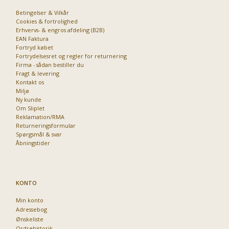
Stort udvalg i ventilatorer
Betingelser & Vilkår
Cookies & fortrolighed
Priser fra kun 29,95
Erhvervs- & engros afdeling (B2B)
EAN Faktura
Fortryd købet
Se dem nu
Fortrydelsesret og regler for returnering
Firma - sådan bestiller du
Fragt & levering
Kontakt os
Miljø
Ny kunde
Om Sliplet
Reklamation/RMA
Returneringsformular
Spørgsmål & svar
Åbningstider
KONTO
Min konto
Adressebog
Ønskeliste
Ordrehistorik