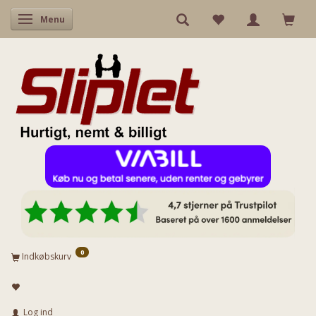
Skifte navigation
Menu
0
Indkøbskurv
Log ind