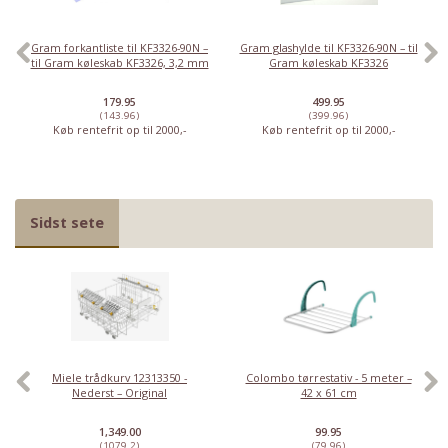
Gram forkantliste til KF3326-90N –
Gram glashylde til KF3326-90N – til
til Gram køleskab KF3326, 3,2 mm
Gram køleskab KF3326
179.95
499.95
(143.96)
(399.96)
Køb rentefrit op til 2000,-
Køb rentefrit op til 2000,-
Sidst sete
Miele trådkurv 12313350 -
Colombo tørrestativ - 5 meter –
Nederst – Original
42 x 61 cm
1,349.00
99.95
(1079.2)
(79.96)