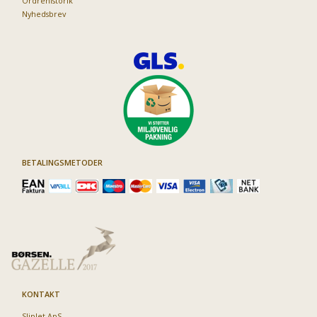
Ordrehistorik
Nyhedsbrev
BETALINGSMETODER
KONTAKT
Sliplet ApS