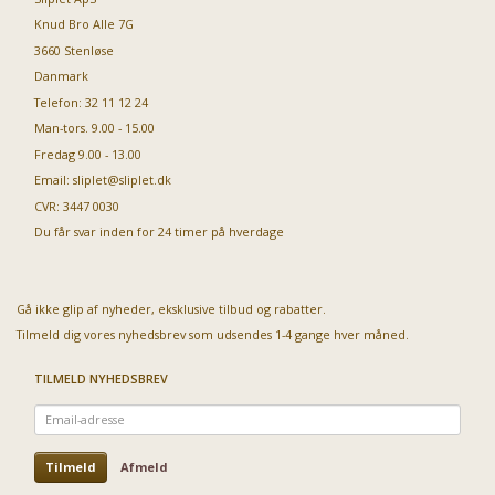
Knud Bro Alle 7G
3660 Stenløse
Danmark
Telefon: 32 11 12 24
Man-tors. 9.00 - 15.00
Fredag 9.00 - 13.00
Email:
sliplet@sliplet.dk
CVR: 3447 0030
Du får svar inden for 24 timer på hverdage
Gå ikke glip af nyheder, eksklusive tilbud og rabatter.
Tilmeld dig vores nyhedsbrev som udsendes 1-4 gange hver måned.
TILMELD NYHEDSBREV
Email-
adresse
Tilmeld
Afmeld