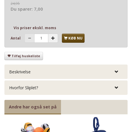
24,95
Du sparer:
7,00
Vis priser ekskl. moms
Antal
KØB NU
Tilføj huskeliste
Beskrivelse
Hvorfor Sliplet?
Andre har også set på