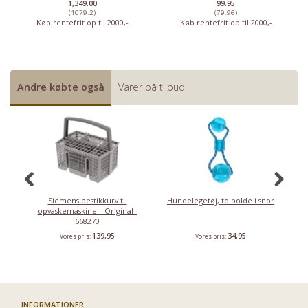
1,349.00
99.95
(1079.2)
(79.96)
Køb rentefrit op til 2000,-
Køb rentefrit op til 2000,-
Andre købte også
Varer på tilbud
Siemens bestikkurv til
Hundelegetøj, to bolde i snor
opvaskemaskine – Original -
668270
139,95
34,95
Vores pris:
Vores pris:
Har du det også varmt?
Stort udvalg i ventilatorer
INFORMATIONER