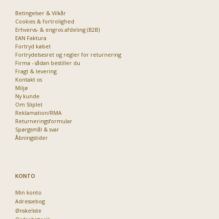
Betingelser & Vilkår
Priser fra kun 29,95
Cookies & fortrolighed
Erhvervs- & engros afdeling (B2B)
Se dem nu
EAN Faktura
Fortryd købet
Fortrydelsesret og regler for returnering
Firma - sådan bestiller du
Fragt & levering
Kontakt os
Miljø
Ny kunde
Om Sliplet
Reklamation/RMA
Returneringsformular
Spørgsmål & svar
Åbningstider
KONTO
Min konto
Adressebog
Ønskeliste