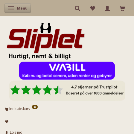
Skifte navigation
Menu
0
Indkøbskurv
Log ind