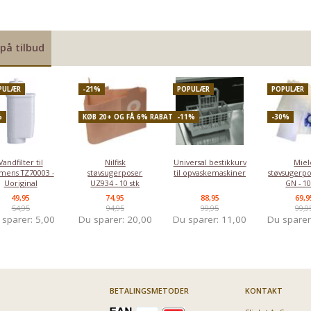
på tilbud
PULÆR
-21%
POPULÆR
POPULÆR
%
KØB 20+ OG FÅ 6% RABAT
-11%
-30%
GLS til privat
Levering med
e
adresse 20-25
fragtmand
kg.
160,00
0,00
Vores pris:
Vores pris:
Vandfilter til
Nilfisk
Universal bestikkurv
Miel
mens TZ70003 -
støvsugerposer
til opvaskemaskiner
støvsugerpo
Uoriginal
UZ934 - 10 stk
GN - 10
49,95
74,95
88,95
69,9
54,95
94,95
99,95
99,9
 sparer:
5,00
Du sparer:
20,00
Du sparer:
11,00
Du spare
BETALINGSMETODER
KONTAKT