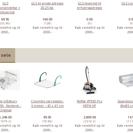
GLS
GLS til privat adresse
GLS levering til
GLS Le
forsendelse +
20-25 kg.
erhvervsadresse
nlevering
69.95
160.00
0.00
0.
(55.96)
(128)
(0)
(0
ntefrit op til
Køb rentefrit op til
Køb rentefrit op til
Køb rentef
2000,-
2000,-
2000,-
200
 sete
le trådkurv
Colombo tørrestativ -
Nilfisk VP930 Pro
Spandepo
50 - Nederst –
5 meter – 42 x 61 cm
HEPA HF
60x85 cm
Original
1,349.00
99.95
2,899.00
14.
(1079.2)
(79.96)
(2319.2)
(11.
ntefrit op til
Køb rentefrit op til
Køb rentefrit op til
Køb rentef
2000,-
2000,-
2000,-
200