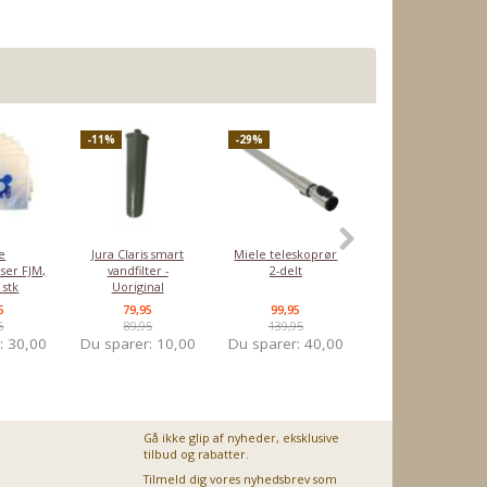
-11%
-29%
POPULÆR
-5%
e
Jura Claris smart
Miele teleskoprør
Nilfisk GD930 HEP
ser FJM,
vandfilter -
2-delt
filter
 stk
Uoriginal
5
79,95
99,95
379,00
5
89,95
139,95
399,00
r:
30,00
Du sparer:
10,00
Du sparer:
40,00
Du sparer:
20,0
Gå ikke glip af nyheder, eksklusive
tilbud og rabatter.
Tilmeld dig vores nyhedsbrev som