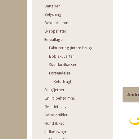
Batterier
Belysning
Deko art. mm.
El-apparater
Emballage
Fakturering (intern brug)
Boblekuverter
Standardkasser
Forsendelse
Returfragt
Fnugfjerner
Andr
Grill tilbehør mm.
Gør-det-selv
Helse artikler
Hund & kat
Indkøbsvogne