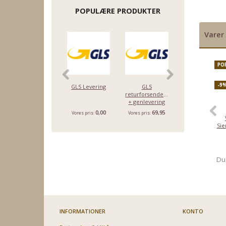
POPULÆRE PRODUKTER
Varer 
PO
-9
GLS Levering
GLS
GLS levering til
returforsendelse
erhvervsadress
+ genlevering
0,00
69,95
0,00
Vores pris:
Vores pris:
Vores pris:
Sie
Du
INFORMATIONER
KONTO