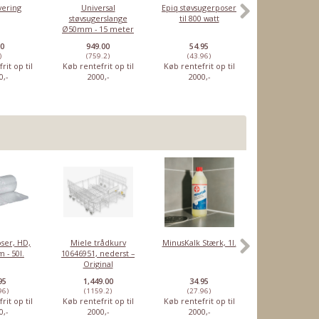
vering
Universal
Epiq støvsugerposer
Miele trådk
støvsugerslange
til 800 watt
10646971 - Ned
Ø50mm - 15 meter
Original
00
949.00
54.95
1,449.00
)
(759.2)
(43.96)
(1159.2)
rit op til
Køb rentefrit op til
Køb rentefrit op til
Køb rentefrit o
0,-
2000,-
2000,-
2000,-
ser, HD,
Miele trådkurv
MinusKalk Stærk, 1l.
Rensetabletter
 - 50l.
10646951, nederst –
Sage
Original
espressomaski
10 stk
95
1,449.00
34.95
46.95
96)
(1159.2)
(27.96)
(37.56)
rit op til
Køb rentefrit op til
Køb rentefrit op til
Køb rentefrit o
0,-
2000,-
2000,-
2000,-