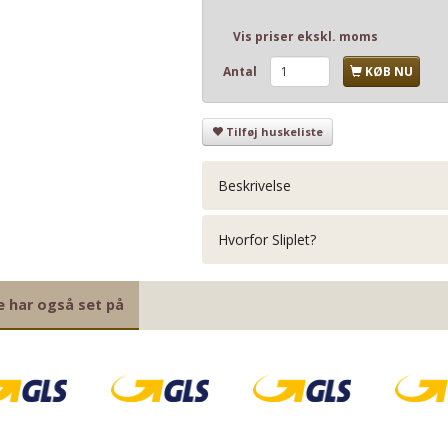
Vis priser ekskl. moms
Antal
KØB NU
Tilføj huskeliste
Beskrivelse
Hvorfor Sliplet?
e har også set på