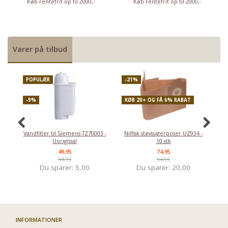
Køb rentefrit op til 2000,-
Køb rentefrit op til 2000,-
Varer på tilbud
POPULÆR
-21%
P
-9%
KØB 20+ OG FÅ 6% RABAT
-
Vandfilter til Siemens TZ70003 -
Nilfisk støvsugerposer UZ934 -
Uoriginal
10 stk
49,95
74,95
54,95
94,95
Du sparer:
5,00
Du sparer:
20,00
INFORMATIONER