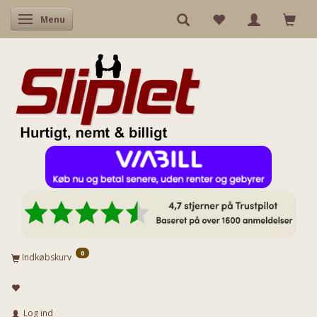
Skifte navigation
Menu
0
Indkøbskurv
Log ind