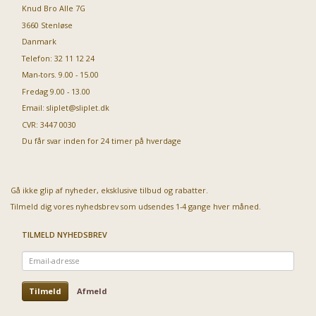
Knud Bro Alle 7G
3660 Stenløse
Danmark
Telefon: 32 11 12 24
Man-tors. 9.00 - 15.00
Fredag 9.00 - 13.00
Email:
sliplet@sliplet.dk
CVR: 3447 0030
Du får svar inden for 24 timer på hverdage
Gå ikke glip af nyheder, eksklusive tilbud og rabatter.
Tilmeld dig vores nyhedsbrev som udsendes 1-4 gange hver måned.
TILMELD NYHEDSBREV
Email-
adresse
Tilmeld
Afmeld