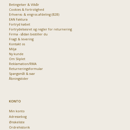
Betingelser & Vilkår
Cookies & fortrolighed
Erhvervs- & engros afdeling (B2B)
EAN Faktura
Fortryd købet
Fortrydelsesret og regler for returnering
Firma - sådan bestiller du
Fragt & levering
Kontakt os
Miljø
Ny kunde
Om Sliplet
Reklamation/RMA
Returneringsformular
Spørgsmål & svar
Åbningstider
KONTO
Min konto
Adressebog
Ønskeliste
Ordrehistorik