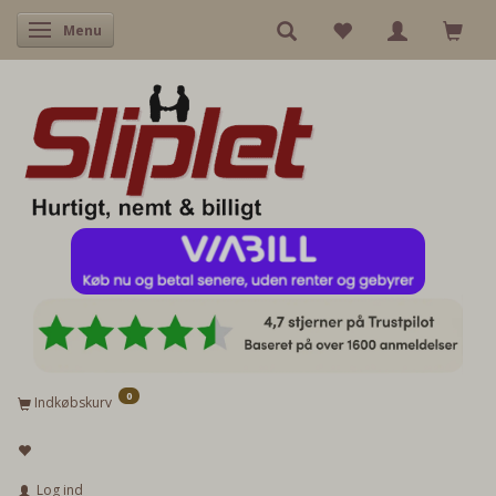
Skifte navigation
Menu
0
Indkøbskurv
Log ind