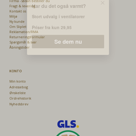
Firma - sådan bestiller du
Se dem nu
Fragt & levering
Kontakt os
Miljø
Ny kunde
Om Sliplet
Reklamation/RMA
Returneringsformular
Spørgsmål & svar
Åbningstider
KONTO
Min konto
Adressebog
Ønskeliste
Ordrehistorik
Nyhedsbrev