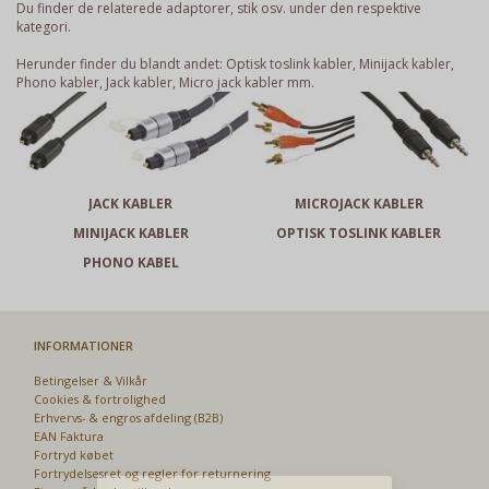
Du finder de relaterede adaptorer, stik osv. under den respektive
kategori.
Herunder finder du blandt andet: Optisk toslink kabler, Minijack kabler,
Phono kabler, Jack kabler, Micro jack kabler mm.
JACK KABLER
MICROJACK KABLER
MINIJACK KABLER
OPTISK TOSLINK KABLER
PHONO KABEL
INFORMATIONER
Har du det også varmt?
Betingelser & Vilkår
Cookies & fortrolighed
Stort udvalg i ventilatorer
Erhvervs- & engros afdeling (B2B)
EAN Faktura
Fortryd købet
Priser fra kun 29,95
Fortrydelsesret og regler for returnering