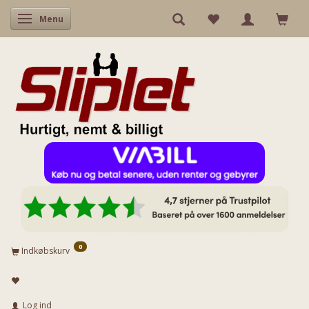
Skifte navigation
Menu
0
Indkøbskurv
Log ind