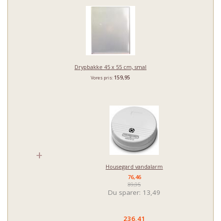
Drypbakke 45 x 55 cm, smal
159,95
Vores pris:
+
Housegard vandalarm
76,46
89,95
Du sparer:
13,49
236,41