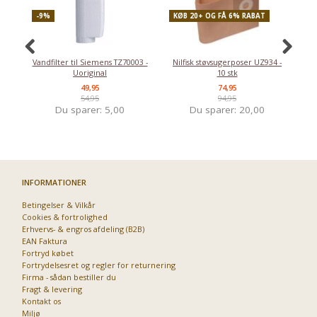
-9%
KØB 20+ OG FÅ 6% RABAT
-
Vandfilter til Siemens TZ70003 -
Nilfisk støvsugerposer UZ934 -
Uoriginal
10 stk
49,95
74,95
54,95
94,95
Du sparer:
5,00
Du sparer:
20,00
INFORMATIONER
Betingelser & Vilkår
Cookies & fortrolighed
Erhvervs- & engros afdeling (B2B)
EAN Faktura
Fortryd købet
Fortrydelsesret og regler for returnering
Firma - sådan bestiller du
Fragt & levering
Kontakt os
Miljø