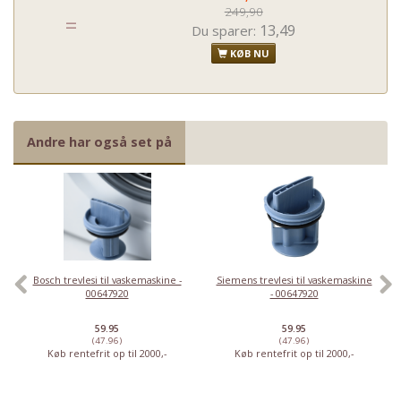
249,90
=
13,49
Du sparer:
KØB NU
Andre har også set på
Bosch trevlesi til vaskemaskine -
Siemens trevlesi til vaskemaskine
00647920
- 00647920
59.95
59.95
(47.96)
(47.96)
Køb rentefrit op til 2000,-
Køb rentefrit op til 2000,-