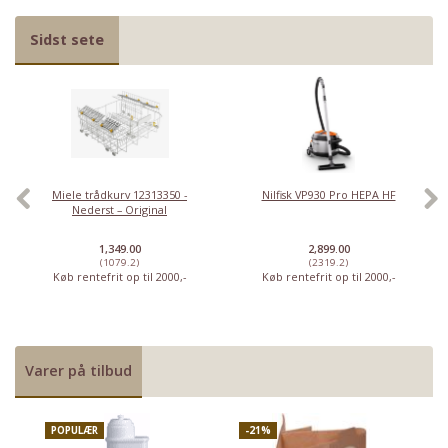
Sidst sete
Miele trådkurv 12313350 -
Nilfisk VP930 Pro HEPA HF
Nederst – Original
1,349.00
2,899.00
(1079.2)
(2319.2)
Køb rentefrit op til 2000,-
Køb rentefrit op til 2000,-
Varer på tilbud
Priser fra kun 29,95
POPULÆR
-21%
P