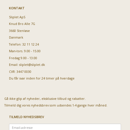
KONTAKT
Sliplet ApS
Knud Bro Alle 7G
3660 Stenløse
Danmark
Telefon: 32 11 12 24
Man-tors. 9.00 - 15.00
Fredag 9.00 - 13.00
Email:
sliplet@sliplet.dk
CVR: 3447 0030
Du får svar inden for 24 timer på hverdage
Gå ikke glip af nyheder, eksklusive tilbud og rabatter.
Tilmeld dig vores nyhedsbrev som udsendes 1-4 gange hver måned.
TILMELD NYHEDSBREV
Email-
adresse