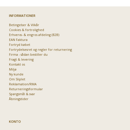
INFORMATIONER
Betingelser & Vilkår
Cookies & fortrolighed
Erhvervs- & engros afdeling (B2B)
EAN Faktura
Fortryd købet
Fortrydelsesret og regler for returnering
Firma - sådan bestiller du
Fragt & levering
Kontakt os
Miljø
Ny kunde
Om Sliplet
Reklamation/RMA
Returneringsformular
Spørgsmål & svar
Åbningstider
KONTO