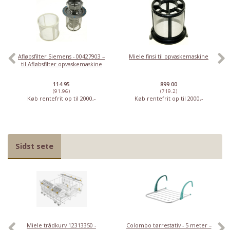
Afløbsfilter Siemens - 00427903 –
Miele finsi til opvaskemaskine
til Afløbsfilter opvaskemaskine
114.95
899.00
(91.96)
(719.2)
Køb rentefrit op til 2000,-
Køb rentefrit op til 2000,-
Sidst sete
Miele trådkurv 12313350 -
Colombo tørrestativ - 5 meter –