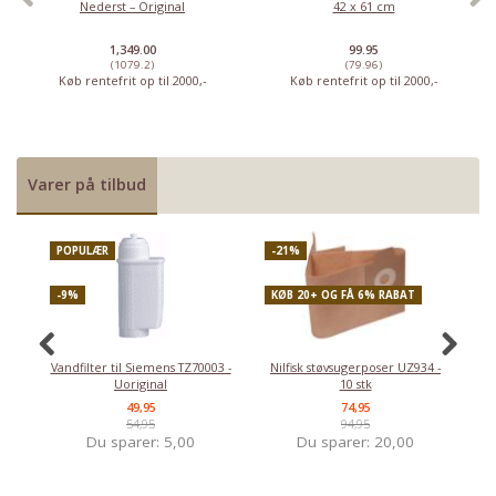
Nederst – Original
42 x 61 cm
1,349.00
99.95
(1079.2)
(79.96)
Køb rentefrit op til 2000,-
Køb rentefrit op til 2000,-
Varer på tilbud
POPULÆR
-21%
P
-9%
KØB 20+ OG FÅ 6% RABAT
-
Vandfilter til Siemens TZ70003 -
Nilfisk støvsugerposer UZ934 -
Uoriginal
10 stk
49,95
74,95
54,95
94,95
Du sparer:
5,00
Du sparer:
20,00