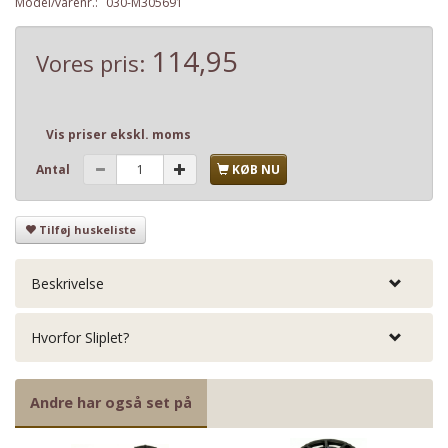
Model/varenr.:
030-M305691
114,95
Vores pris:
Vis priser ekskl. moms
Antal
KØB NU
Tilføj huskeliste
Beskrivelse
Hvorfor Sliplet?
Andre har også set på