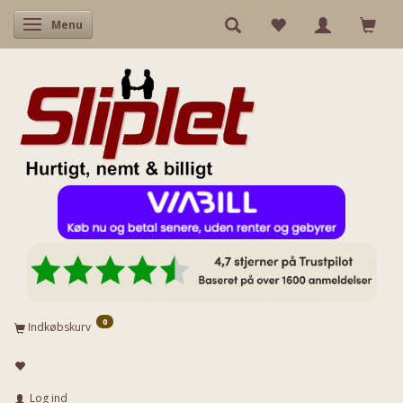
Skifte navigation
Menu
0
Indkøbskurv
Log ind