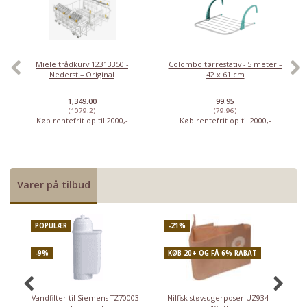
Miele trådkurv 12313350 -
Colombo tørrestativ - 5 meter –
Nederst – Original
42 x 61 cm
1,349.00
99.95
(1079.2)
(79.96)
Køb rentefrit op til 2000,-
Køb rentefrit op til 2000,-
Varer på tilbud
POPULÆR
-21%
P
-9%
KØB 20+ OG FÅ 6% RABAT
-
Vandfilter til Siemens TZ70003 -
Nilfisk støvsugerposer UZ934 -