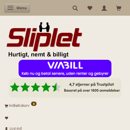
Skifte navigation
Menu
0
Indkøbskurv
Log ind