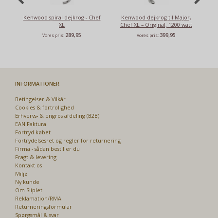
Kenwood spiral dejkrog - Chef
Kenwood dejkrog til Major,
Ke
XL
Chef XL – Original, 1200 watt
289,95
399,95
Vores pris:
Vores pris:
INFORMATIONER
Betingelser & Vilkår
Cookies & fortrolighed
Erhvervs- & engros afdeling (B2B)
EAN Faktura
Fortryd købet
Fortrydelsesret og regler for returnering
Firma - sådan bestiller du
Fragt & levering
Kontakt os
Miljø
Ny kunde
Om Sliplet
Reklamation/RMA
Returneringsformular
Spørgsmål & svar