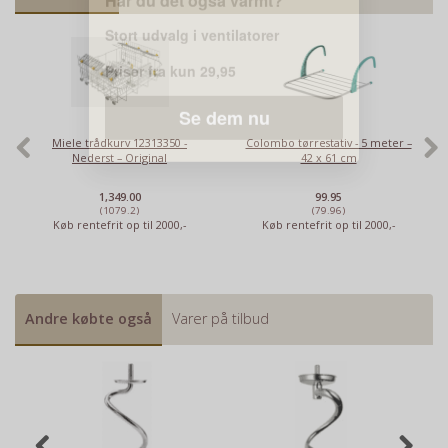
Miele trådkurv 12313350 -
Colombo tørrestativ - 5 meter –
Nederst – Original
42 x 61 cm
1,349.00
99.95
(1079.2)
(79.96)
Køb rentefrit op til 2000,-
Køb rentefrit op til 2000,-
Andre købte også
Varer på tilbud