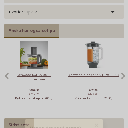
Hvorfor Sliplet?
Andre har også set på
Kenwood KAH65.000PL
Kenwood blender KAH359GL – 1,6
Foodprocessor
liter
Har du det også varmt?
899.00
624.95
Stort udvalg i ventilatorer
(719.2)
(499.96)
Køb rentefrit op til 2000,-
Køb rentefrit op til 2000,-
Priser fra kun 29,95
Se dem nu
Sidst sete