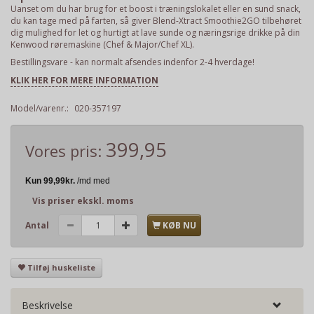
Uanset om du har brug for et boost i træningslokalet eller en sund snack,
du kan tage med på farten, så giver Blend-Xtract Smoothie2GO tilbehøret
dig mulighed for let og hurtigt at lave sunde og næringsrige drikke på din
Kenwood røremaskine (Chef & Major/Chef XL).
Bestillingsvare - kan normalt afsendes indenfor 2-4 hverdage!
KLIK HER FOR MERE INFORMATION
Model/varenr.:
020-357197
399,95
Vores pris:
Vis priser ekskl. moms
Antal
KØB NU
Tilføj huskeliste
Beskrivelse