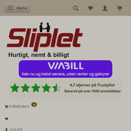
Skifte navigation
Menu
0
Indkøbskurv
Log ind