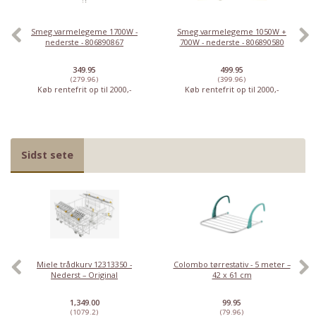
Smeg varmelegeme 1700W -
Smeg varmelegeme 1050W +
nederste - 806890867
700W - nederste - 806890580
349.95
499.95
(279.96)
(399.96)
Køb rentefrit op til 2000,-
Køb rentefrit op til 2000,-
Sidst sete
Miele trådkurv 12313350 -
Colombo tørrestativ - 5 meter –
Nederst – Original
42 x 61 cm
1,349.00
99.95
(1079.2)
(79.96)