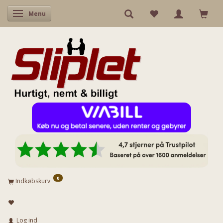
Skifte navigation
Menu
0
Indkøbskurv
Log ind