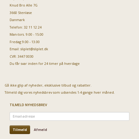
Knud Bro Alle 7G
3660 Stenløse
Danmark
Telefon: 32 11 12 24
Man-tors. 9.00 - 15.00
Fredag 9.00 - 13.00
Email:
sliplet@sliplet.dk
CVR: 3447 0030
Du får svar inden for 24 timer på hverdage
Gå ikke glip af nyheder, eksklusive tilbud og rabatter.
Tilmeld dig vores nyhedsbrev som udsendes 1-4 gange hver måned.
TILMELD NYHEDSBREV
Email-
adresse
Tilmeld
Afmeld