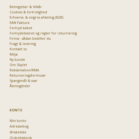
Betingelser & Vilkår
Cookies & fortrolighed
Erhvervs- & engros afdeling (B2B)
Priser fra kun 29,95
EAN Faktura
Fortryd købet
Fortrydelsesret og regler for returnering
Firma - sådan bestiller du
Fragt & levering
Kontakt os
Miljø
Ny kunde
Om Sliplet
Reklamation/RMA
Returneringsformular
Spørgsmål & svar
Åbningstider
KONTO
Min konto
Adressebog
Ønskeliste
Ordrehistorik