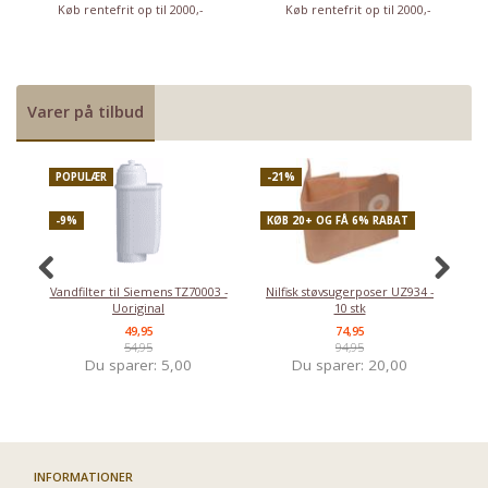
Køb rentefrit op til 2000,-
Køb rentefrit op til 2000,-
Varer på tilbud
POPULÆR
-21%
P
-9%
KØB 20+ OG FÅ 6% RABAT
-
Vandfilter til Siemens TZ70003 -
Nilfisk støvsugerposer UZ934 -
Uoriginal
10 stk
49,95
74,95
54,95
94,95
Du sparer:
5,00
Du sparer:
20,00
INFORMATIONER