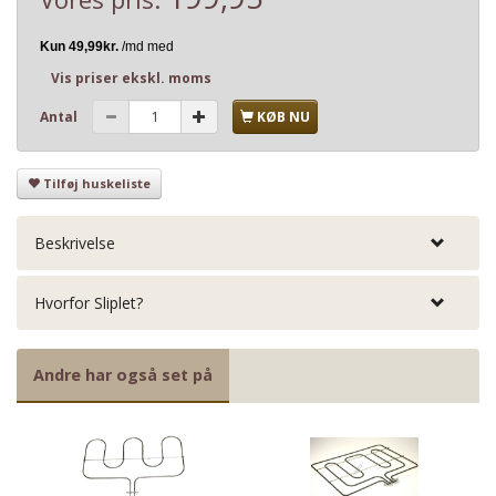
Vis priser ekskl. moms
Antal
KØB NU
Tilføj huskeliste
Beskrivelse
Hvorfor Sliplet?
Andre har også set på