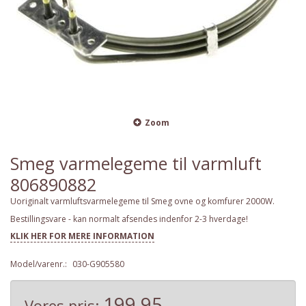
Zoom
Smeg varmelegeme til varmluft
806890882
Uoriginalt varmluftsvarmelegeme til Smeg ovne og komfurer 2000W.
Bestillingsvare - kan normalt afsendes indenfor 2-3 hverdage!
KLIK HER FOR MERE INFORMATION
Model/varenr.:
030-G905580
199,95
Vores pris: