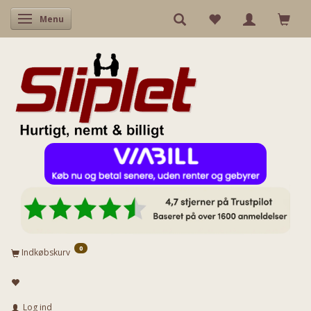
Skifte navigation
Menu
0
Indkøbskurv
Log ind