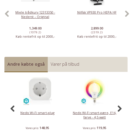
Miele trådkurv 12313350 -
Nilfisk VP930 Pro HEPA HF
Nederst – Original
1,349.00
2,899.00
(1079.2)
(2319.2)
Køb rentefrit op til 2000,-
Køb rentefrit op til 2000,-
Andre købte også
Varer på tilbud
Nedis Wi-Fi smart-plug
Nedis Wi-Fi smart-pære, E14,
N
farve - 4,5 watt
148,95
119,95
Vores pris:
Vores pris: