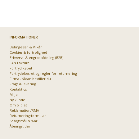
INFORMATIONER
Betingelser & Vilkår
Cookies & fortrolighed
Erhvervs- & engros afdeling (B2B)
EAN Faktura
Fortryd købet
Fortrydelsesret og regler for returnering
Firma - sådan bestiller du
Fragt & levering
Kontakt os
Miljø
Ny kunde
Om Sliplet
Reklamation/RMA
Returneringsformular
Spørgsmål & svar
Åbningstider