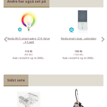
Andre har også set på
Nedis Wi-Fi smart-pære, E14, farve
Nedis smart plug - udendørs
- 4,5 watt
119.95
199.95
(95.96)
(159.96)
Køb rentefrit op til 2000,-
Køb rentefrit op til 2000,-
Sidst sete