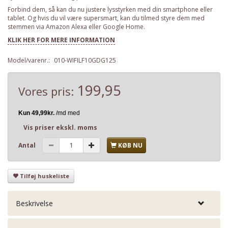
Forbind dem, så kan du nu justere lysstyrken med din smartphone eller
tablet. Og hvis du vil være supersmart, kan du tilmed styre dem med
stemmen via Amazon Alexa eller Google Home.
KLIK HER FOR MERE INFORMATION
Model/varenr.:
010-WIFILF10GDG125
199,95
Vores pris:
Vis priser ekskl. moms
Antal
KØB NU
Tilføj huskeliste
Beskrivelse