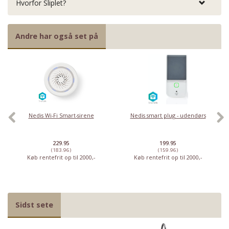
Hvorfor Sliplet?
Andre har også set på
Nedis Wi-Fi Smart-sirene
Nedis smart plug - udendørs
229.95
199.95
(183.96)
(159.96)
Køb rentefrit op til 2000,-
Køb rentefrit op til 2000,-
Sidst sete