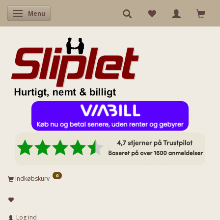
Skifte navigation
Menu
0
Indkøbskurv
Log ind