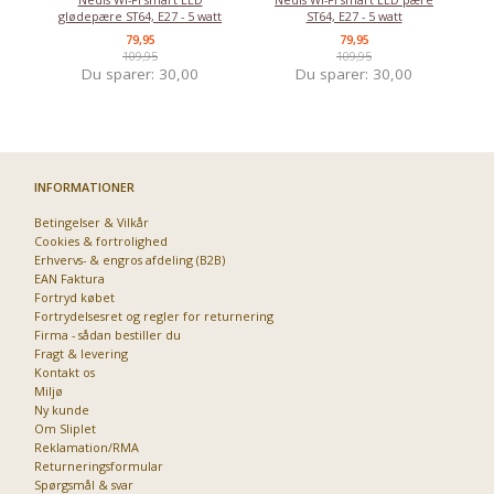
glødepære ST64, E27 - 5 watt
ST64, E27 - 5 watt
79,95
79,95
109,95
109,95
Du sparer:
30,00
Du sparer:
30,00
Priser fra kun 29,95
INFORMATIONER
Betingelser & Vilkår
Cookies & fortrolighed
Erhvervs- & engros afdeling (B2B)
EAN Faktura
Fortryd købet
Fortrydelsesret og regler for returnering
Firma - sådan bestiller du
Fragt & levering
Kontakt os
Miljø
Ny kunde
Om Sliplet
Reklamation/RMA
Returneringsformular
Spørgsmål & svar