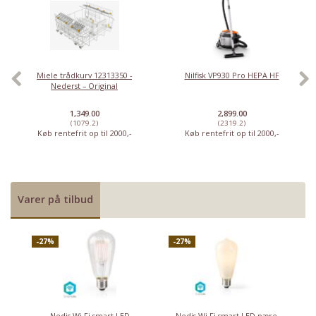
Miele trådkurv 12313350 -
Nilfisk VP930 Pro HEPA HF
Nederst – Original
1,349.00
2,899.00
(1079.2)
(2319.2)
Køb rentefrit op til 2000,-
Køb rentefrit op til 2000,-
Varer på tilbud
-27%
-27%
Nedis Wi-Fi smart LED
Nedis Wi-Fi smart LED pære