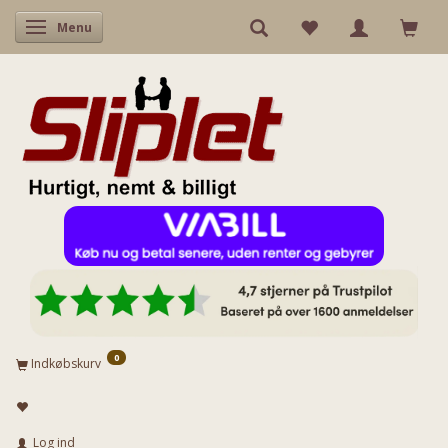
Skifte navigation
Menu
0
Indkøbskurv
Log ind