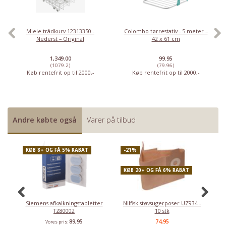
Miele trådkurv 12313350 -
Colombo tørrestativ - 5 meter –
Nederst – Original
42 x 61 cm
1,349.00
99.95
(1079.2)
(79.96)
Køb rentefrit op til 2000,-
Køb rentefrit op til 2000,-
Andre købte også
Varer på tilbud
KØB 8+ OG FÅ 5% RABAT
-21%
K
KØB 20+ OG FÅ 6% RABAT
Siemens afkalkningstabletter
Nilfisk støvsugerposer UZ934 -
S
TZ80002
10 stk
t
89,95
74,95
Vores pris: