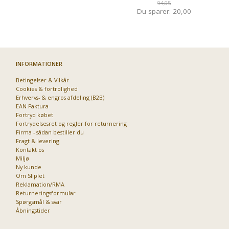
94,95
Du sparer:
20,00
INFORMATIONER
Betingelser & Vilkår
Cookies & fortrolighed
Erhvervs- & engros afdeling (B2B)
EAN Faktura
Fortryd købet
Fortrydelsesret og regler for returnering
Firma - sådan bestiller du
Fragt & levering
Kontakt os
Miljø
Ny kunde
Om Sliplet
Reklamation/RMA
Returneringsformular
Spørgsmål & svar
Åbningstider