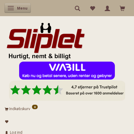
Skifte navigation
Menu
0
Indkøbskurv
Log ind