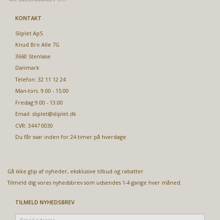
KONTAKT
Sliplet ApS
Knud Bro Alle 7G
3660 Stenløse
Danmark
Telefon: 32 11 12 24
Man-tors. 9.00 - 15.00
Fredag 9.00 - 13.00
Email:
sliplet@sliplet.dk
CVR: 3447 0030
Du får svar inden for 24 timer på hverdage
Gå ikke glip af nyheder, eksklusive tilbud og rabatter.
Tilmeld dig vores nyhedsbrev som udsendes 1-4 gange hver måned.
TILMELD NYHEDSBREV
Email-