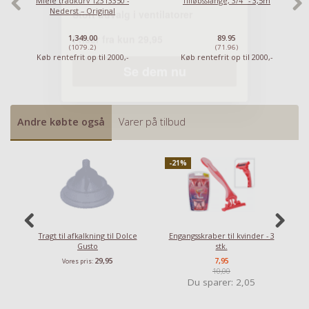
Miele trådkurv 12313350 -
Tilløbsslange, 3/4" - 3,5m
Nederst – Original
1,349.00
89.95
(1079.2)
(71.96)
Køb rentefrit op til 2000,-
Køb rentefrit op til 2000,-
Andre købte også
Varer på tilbud
-21%
-
Tragt til afkalkning til Dolce
Engangsskraber til kvinder - 3
E
Gusto
stk.
29,95
7,95
Vores pris:
10,00
Du sparer:
2,05