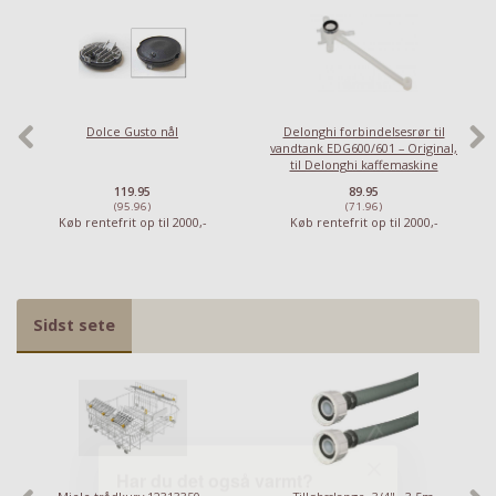
Har du det også varmt?
Stort udvalg i ventilatorer
Priser fra kun 29,95
Dolce Gusto nål
Delonghi forbindelsesrør til
Se dem nu
vandtank EDG600/601 – Original,
til Delonghi kaffemaskine
119.95
89.95
(95.96)
(71.96)
Køb rentefrit op til 2000,-
Køb rentefrit op til 2000,-
Sidst sete