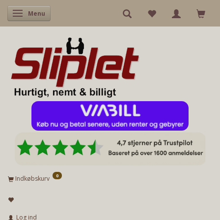
Skifte navigation
Menu
0
Indkøbskurv
Log ind