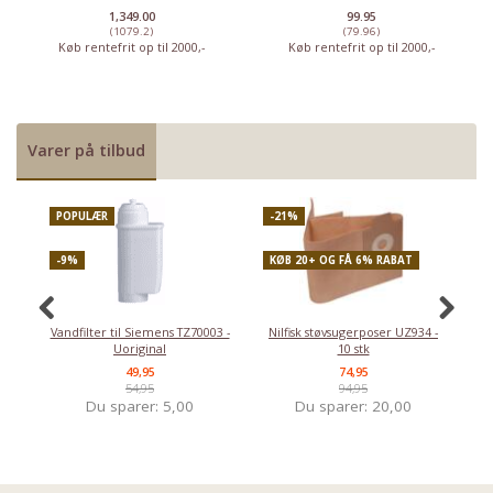
1,349.00
99.95
(1079.2)
(79.96)
Køb rentefrit op til 2000,-
Køb rentefrit op til 2000,-
Varer på tilbud
POPULÆR
-21%
P
-9%
KØB 20+ OG FÅ 6% RABAT
-
Vandfilter til Siemens TZ70003 -
Nilfisk støvsugerposer UZ934 -
Uoriginal
10 stk
49,95
74,95
54,95
94,95
Du sparer:
5,00
Du sparer:
20,00