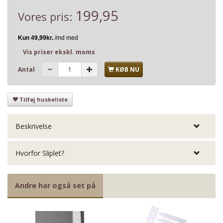
199,95
Vores pris:
Vis priser ekskl. moms
Antal
KØB NU
Tilføj huskeliste
Beskrivelse
Hvorfor Sliplet?
Andre har også set på