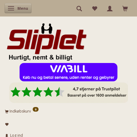
Skifte navigation
Menu
0
Indkøbskurv
Log ind