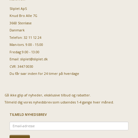
Sliplet ApS
Knud Bro Alle 7G
3660 Stenløse
Danmark
Telefon: 32 11 12 24
Man-tors. 9.00 - 15.00
Fredag 9.00 - 13.00
Email:
sliplet@sliplet.dk
CVR: 3447 0030
Du får svar inden for 24 timer på hverdage
Gå ikke glip af nyheder, eksklusive tilbud og rabatter.
Tilmeld dig vores nyhedsbrev som udsendes 1-4 gange hver måned.
TILMELD NYHEDSBREV
Email-
adresse