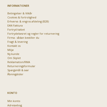
INFORMATIONER
Betingelser & Vilkår
Cookies & fortrolighed
Erhvervs- & engros afdeling (B2B)
EAN Faktura
Fortryd købet
Fortrydelsesret og regler for returnering
Firma - sådan bestiller du
Fragt & levering
Kontakt os
Miljø
Ny kunde
Om Sliplet
Reklamation/RMA
Returneringsformular
Spørgsmål & svar
Åbningstider
KONTO
Min konto
Adressebog