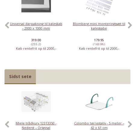
Universal dørpakning til køleskab
Blomberg mini monteringssæt til
– 2000 x 1000 mm
køleskabe
319.00
179.95
(255.2)
(143.96)
Køb rentefrit op til 2000,-
Køb rentefrit op til 2000,-
Sidst sete
Miele trådkurv 12313350 -
Colombo tørrestativ - 5 meter –
Nederst – Original
42 x 61 cm