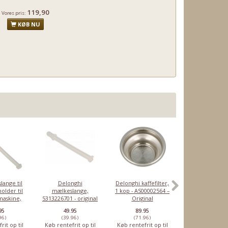
119,90
Vores pris:
KØB NU
lange til
Delonghi
Delonghi kaffefilter,
Delonghi pakn
lder til
mælkeslange,
1 kop - AS00002564 –
5313221491 – 
maskine,
5313226701 - original
Original
espresso
- Original
95
49.95
89.95
44.95
96)
(39.96)
(71.96)
(35.96)
rit op til
Køb rentefrit op til
Køb rentefrit op til
Køb rentefrit o