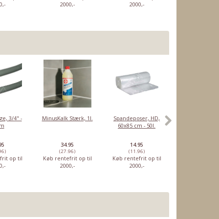
0,-
2000,-
2000,-
2000,-
ge, 3/4" -
MinusKalk Stærk, 1l.
Spandeposer, HD,
Rensetabletter
5m
60x85 cm - 50l.
Sage
espressomaski
10 stk
95
34.95
14.95
46.95
96)
(27.96)
(11.96)
(37.56)
rit op til
Køb rentefrit op til
Køb rentefrit op til
Køb rentefrit o
0,-
2000,-
2000,-
2000,-
Delonghi
Delonghi
Delonghi damp
Delong
eholder
kaffefilter, 1
dampstav til
drejeknap -
damptud
 –
kop -
ECAM21117B
5513222511
Original