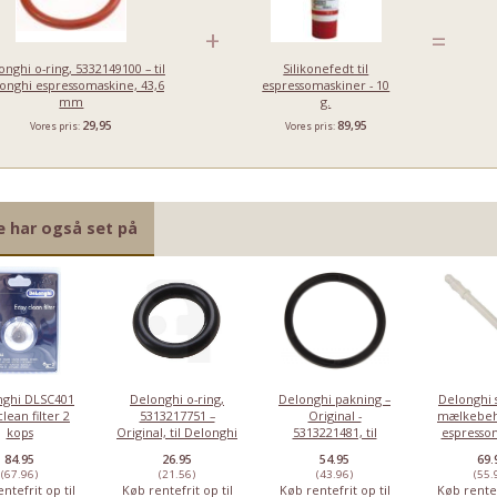
+
=
onghi o-ring, 5332149100 – til
Silikonefedt til
onghi espressomaskine, 43,6
espressomaskiner - 10
mm
g.
29,95
89,95
Vores pris:
Vores pris:
e har også set på
ghi DLSC401
Delonghi o-ring,
Delonghi pakning –
Delonghi s
clean filter 2
5313217751 –
Original -
mælkebeho
kops
Original, til Delonghi
5313221481, til
espresso
espressomaskine
Delonghi espresso
53132C8204 
84.95
26.95
54.95
69.
(67.96)
(21.56)
(43.96)
(55.
ntefrit op til
Køb rentefrit op til
Køb rentefrit op til
Køb rentef