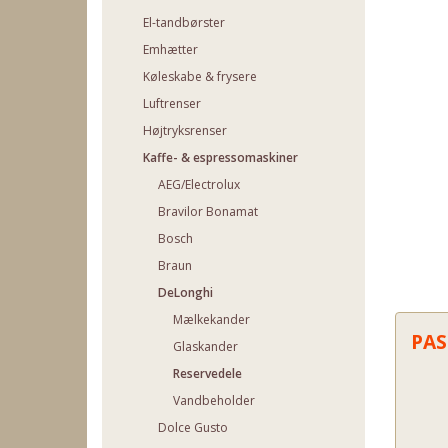
El-tandbørster
Emhætter
Køleskabe & frysere
Luftrenser
Højtryksrenser
Kaffe- & espressomaskiner
AEG/Electrolux
Bravilor Bonamat
Bosch
Braun
DeLonghi
Mælkekander
PAS
Glaskander
Reservedele
Vandbeholder
Dolce Gusto