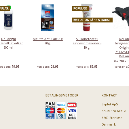
til
7313251451, til
Delonghi
Original, ti
espressomaskine,
DeLonghi
espressomaskine,
Delonghi
PULÆR
POPULÆR
53132C8204 -
espressomaskine
6,07 mm
Original
KØB 2+ OG FÅ 11% RABAT
69,95
389,95
29,95
119
Vores pris:
Vores pris:
Vores pris:
Vores pris:
DeLonghi
Melitta Anti Calc 2 x
Silikonefedt til
DeLon
Decalk afkalker
40g.
espressomaskiner -
bryggeen
500ml.
10 g.
Origina
731325145
DeLon
espressom
79,95
21,95
89,95
ores pris:
Vores pris:
Vores pris:
Vores pris:
BETALINGSMETODER
KONTAKT
Sliplet ApS
Knud Bro Alle 7G
3660 Stenløse
Danmark