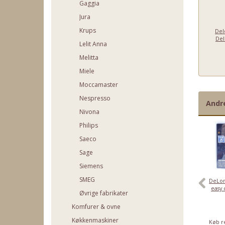
Gaggia
Jura
Krups
Del
Del
Lelit Anna
Melitta
Miele
Moccamaster
Nespresso
Andr
Nivona
Philips
Saeco
Sage
Siemens
SMEG
Delonghi
DeLonghi
Delonghi
DeLon
kaffetamper -
bryggeenhed –
mælkebeholder -
easy 
Øvrige fabrikater
AS00003549 –
Original -
5313229561 – til
ginal, til Delonghi
7313244971, til
Delonghi
Komfurer & ovne
199.95
449.95
149.95
espressomaskine
DeLonghi
espressomaskine
(159.96)
(359.96)
(119.96)
espressomaskine
Køkkenmaskiner
b rentefrit op til
Køb rentefrit op til
Køb rentefrit op til
Køb re