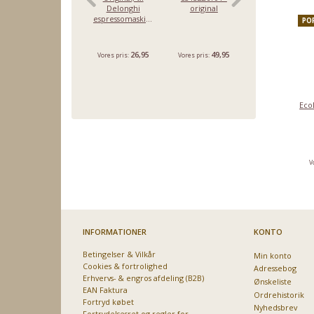
Delonghi
original
espresso
espressomaskine
PO
26,95
49,95
44,95
Vores pris:
Vores pris:
Vores pris:
Eco
V
INFORMATIONER
KONTO
Betingelser & Vilkår
Min konto
Cookies & fortrolighed
Adressebog
Erhvervs- & engros afdeling (B2B)
Ønskeliste
EAN Faktura
Ordrehistorik
Fortryd købet
Nyhedsbrev
Fortrydelsesret og regler for