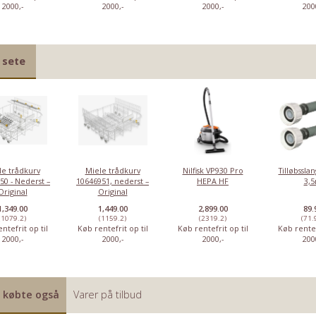
2000,-
2000,-
2000,-
200
 sete
le trådkurv
Miele trådkurv
Nilfisk VP930 Pro
Tilløbsslan
50 - Nederst –
10646951, nederst –
HEPA HF
3,
Original
Original
1,349.00
1,449.00
2,899.00
89.
(1079.2)
(1159.2)
(2319.2)
(71.
ntefrit op til
Køb rentefrit op til
Køb rentefrit op til
Køb rentef
2000,-
2000,-
2000,-
200
Delonghi slange
DeLonghi
Delonghi o-ring,
DeLonghi
 købte også
Varer på tilbud
til
bryggeenhed –
5313220031 –
kaffegrumsb
mælkebeholder
Original -
Original, til
- AS13200103