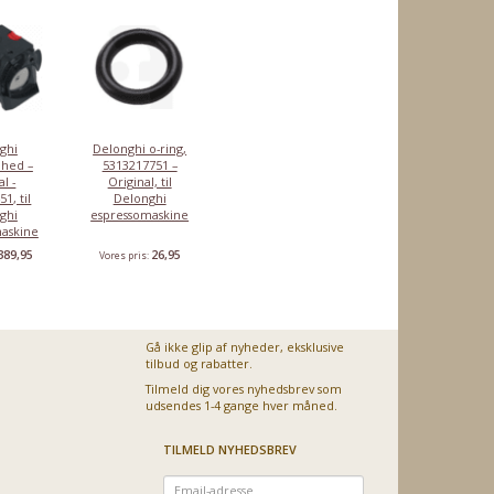
l
AS00002564 –
5513270
Original
espressomaskiner
,95
89,95
289,95
89,95
5
Vores pris:
Vores pris:
Vores pris:
Vores pris:
ghi
Delonghi o-ring,
hed –
5313217751 –
l -
Original, til
1, til
Delonghi
ghi
espressomaskine
askine
389,95
26,95
Vores pris:
Gå ikke glip af nyheder, eksklusive
tilbud og rabatter.
Tilmeld dig vores nyhedsbrev som
udsendes 1-4 gange hver måned.
TILMELD NYHEDSBREV
Email-