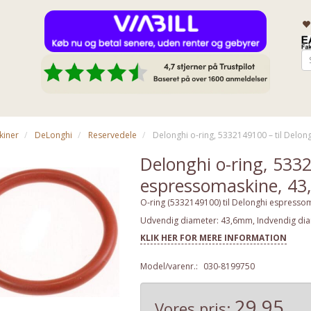
kiner
DeLonghi
Reservedele
Delonghi o-ring, 5332149100 – til Delo
Delonghi o-ring, 5332
espressomaskine, 4
O-ring (5332149100) til Delonghi espresso
Udvendig diameter: 43,6mm, Indvendig di
KLIK HER FOR MERE INFORMATION
Model/varenr.:
030-8199750
29,95
Vores pris: