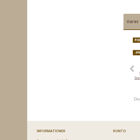
Varer 
PO
-9
Sie
Du
INFORMATIONER
KONTO