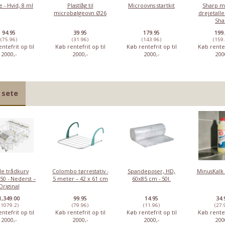
 - Hvid, 8 ml
Plastlåg til
Microovns startkit
Sharp mo
microbølgeovn Ø26
drejetalle
Sha
mikrobø
94.95
39.95
179.95
199
(75.96)
(31.96)
(143.96)
(159
ntefrit op til
Køb rentefrit op til
Køb rentefrit op til
Køb rentef
2000,-
2000,-
2000,-
200
 sete
Sharp motor til
drejetallerken –
til Sharp
mikrobølgeovn
199,95
Vores pris:
le trådkurv
Colombo tørrestativ -
Spandeposer, HD,
MinusKalk 
50 - Nederst –
5 meter – 42 x 61 cm
60x85 cm - 50l.
Original
1,349.00
99.95
14.95
34.
(1079.2)
(79.96)
(11.96)
(27.
ntefrit op til
Køb rentefrit op til
Køb rentefrit op til
Køb rentef
2000,-
2000,-
2000,-
200