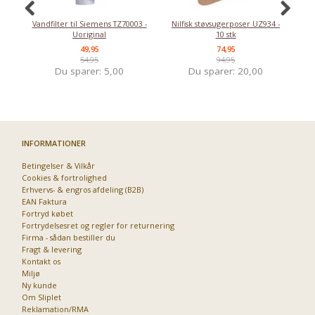
Vandfilter til Siemens TZ70003 -
Nilfisk støvsugerposer UZ934 -
Uoriginal
10 stk
49,95
74,95
54,95
94,95
Du sparer:
5,00
Du sparer:
20,00
INFORMATIONER
Betingelser & Vilkår
Cookies & fortrolighed
Erhvervs- & engros afdeling (B2B)
EAN Faktura
Fortryd købet
Fortrydelsesret og regler for returnering
Firma - sådan bestiller du
Fragt & levering
Kontakt os
Miljø
Ny kunde
Om Sliplet
Reklamation/RMA