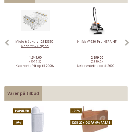
Miele trådkurv 12313350 -
Nilfisk VP930 Pro HEPA HF
Nederst – Original
1,349.00
2,899.00
(1079.2)
(2319.2)
Køb rentefrit op til 2000,-
Køb rentefrit op til 2000,-
Varer på tilbud
POPULÆR
-21%
P
-9%
KØB 20+ OG FÅ 6% RABAT
-