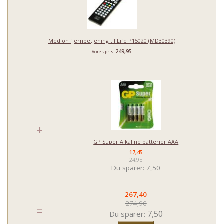
Medion fjernbetjening til Life P15020 (MD30390)
249,95
Vores pris:
+
GP Super Alkaline batterier AAA
17,45
24,95
Du sparer:
7,50
267,40
274,90
=
7,50
Du sparer: