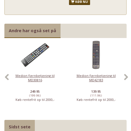
KØB NU
Andre har også set på
Medion fjernbetjening til
Medion fjernbetjening til
MD30816
MD42183
249.95
139.95
(199.96)
(111.96)
Køb rentefrit op til 2000,-
Køb rentefrit op til 2000,-
Sidst sete