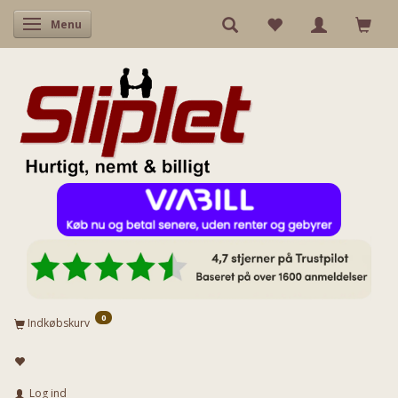
Skifte navigation
Menu
0
Indkøbskurv
Log ind