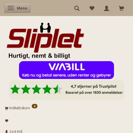
Skifte navigation
Menu
0
Indkøbskurv
Log ind