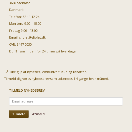
3660 Stenløse
Danmark
Telefon: 32 11 12 24
Man-tors. 9.00 - 15.00
Fredag 9.00 - 13.00
Email:
sliplet@sliplet.dk
CVR: 3447 0030
Du får svar inden for 24 timer på hverdage
Gå ikke glip af nyheder, eksklusive tilbud og rabatter.
Tilmeld dig vores nyhedsbrev som udsendes 1-4 gange hver måned.
TILMELD NYHEDSBREV
Email-
adresse
Tilmeld
Afmeld