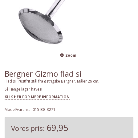
Zoom
Bergner Gizmo flad si
Flad si i rustfrit stål fra østrigske Bergner. Måler 29 cm.
Så længe lager haves!
KLIK HER FOR MERE INFORMATION
Model/varenr.:
015-BG-3271
69,95
Vores pris: