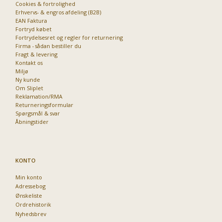
Cookies & fortrolighed
Erhvervs- & engros afdeling (B2B)
EAN Faktura
Fortryd købet
Fortrydelsesret og regler for returnering
Firma - sådan bestiller du
Fragt & levering
Kontakt os
Miljø
Ny kunde
Om Sliplet
Reklamation/RMA
Returneringsformular
Spørgsmål & svar
Åbningstider
KONTO
Min konto
Adressebog
Ønskeliste
Ordrehistorik
Nyhedsbrev