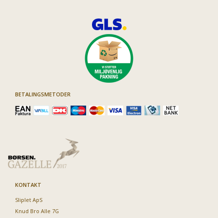
BETALINGSMETODER
KONTAKT
Sliplet ApS
Knud Bro Alle 7G