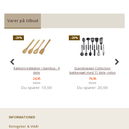
Varer på tilbud
-29%
-20%
-
Køkkenredskaber i bambus - 4
Scandinavian Collection
dele
køkkensæt med 11 dele, nylon
24,95
79,95
34,95
99,95
Du sparer:
10,00
Du sparer:
20,00
INFORMATIONER
Betingelser & Vilkår