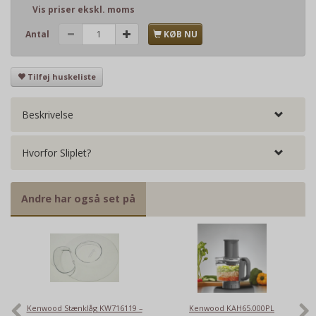
Vis priser ekskl. moms
Antal
KØB NU
Tilføj huskeliste
Beskrivelse
Hvorfor Sliplet?
Andre har også set på
Kenwood Stænklåg KW716119 –
Kenwood KAH65.000PL