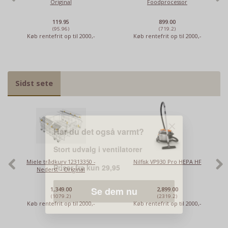
Original
Foodprocessor
119.95
899.00
(95.96)
(719.2)
Køb rentefrit op til 2000,-
Køb rentefrit op til 2000,-
Har du det også varmt?
Sidst sete
Stort udvalg i ventilatorer
Priser fra kun 29,95
Se dem nu
Miele trådkurv 12313350 -
Nilfisk VP930 Pro HEPA HF
Nederst – Original
1,349.00
2,899.00
(1079.2)
(2319.2)
Køb rentefrit op til 2000,-
Køb rentefrit op til 2000,-