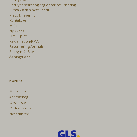
Fortrydelsesret og regler for returnering
Firma - sådan bestiller du
Fragt & levering
Kontakt os
Miljø
Ny kunde
Om Sliplet
Reklamation/RMA
Returneringsformular
Spørgsmål & svar
Åbningstider
KONTO
Min konto
Adressebog
Ønskeliste
Ordrehistorik
Nyhedsbrev