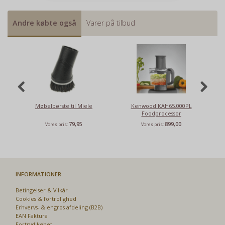
Andre købte også
Varer på tilbud
P
Møbelbørste til Miele
Kenwood KAH65.000PL
K
Foodprocessor
79,95
899,00
Vores pris:
Vores pris:
INFORMATIONER
Betingelser & Vilkår
Cookies & fortrolighed
Erhvervs- & engros afdeling (B2B)
EAN Faktura
Fortryd købet