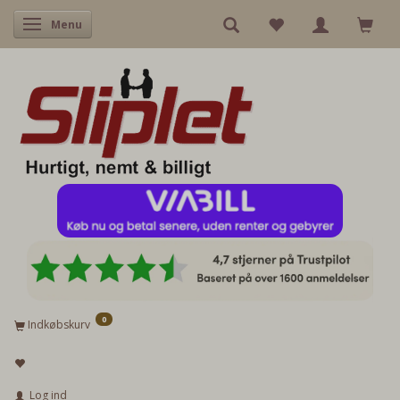
Skifte navigation
Menu
0
Indkøbskurv
Log ind