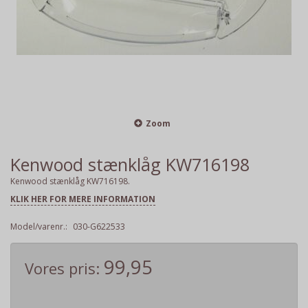
Zoom
Kenwood stænklåg KW716198
Kenwood stænklåg KW716198.
KLIK HER FOR MERE INFORMATION
Model/varenr.:
030-G622533
99,95
Vores pris: