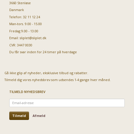
3660 Stenløse
Danmark
Telefon: 32 11 12 24
Man-tors. 9.00 - 15.00
Fredag 9.00 - 13.00
Email:
sliplet@sliplet.dk
CVR: 3447 0030
Du får svar inden for 24 timer på hverdage
Gå ikke glip af nyheder, eksklusive tilbud og rabatter.
Tilmeld dig vores nyhedsbrev som udsendes 1-4 gange hver måned.
TILMELD NYHEDSBREV
Email-
adresse
Tilmeld
Afmeld