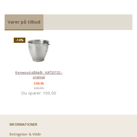
Varer på tilbud
-14%
Kenwood stålskål - KAT531SS –
original
599,95
699,95
Du sparer:
100,00
INFORMATIONER
Betingelser & Vilkår