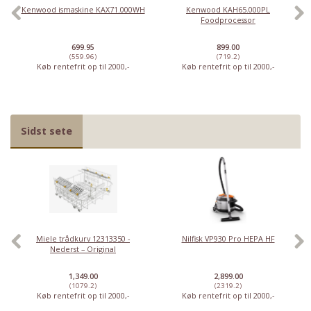
Kenwood ismaskine KAX71.000WH
Kenwood KAH65.000PL
Foodprocessor
699.95
899.00
(559.96)
(719.2)
Køb rentefrit op til 2000,-
Køb rentefrit op til 2000,-
Sidst sete
Miele trådkurv 12313350 -
Nilfisk VP930 Pro HEPA HF
Nederst – Original
1,349.00
2,899.00
(1079.2)
(2319.2)
Køb rentefrit op til 2000,-
Køb rentefrit op til 2000,-