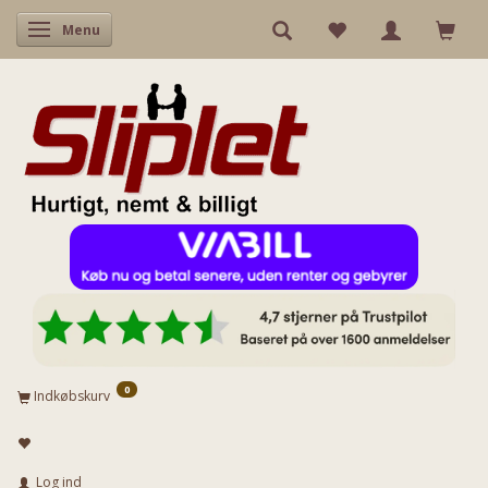
Skifte navigation
Menu
0
Indkøbskurv
Log ind