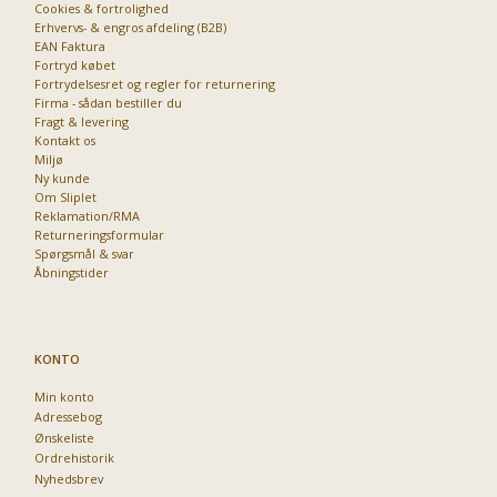
Cookies & fortrolighed
Erhvervs- & engros afdeling (B2B)
EAN Faktura
Fortryd købet
Fortrydelsesret og regler for returnering
Firma - sådan bestiller du
Fragt & levering
Kontakt os
Miljø
Ny kunde
Om Sliplet
Reklamation/RMA
Returneringsformular
Spørgsmål & svar
Åbningstider
KONTO
Min konto
Adressebog
Ønskeliste
Ordrehistorik
Nyhedsbrev