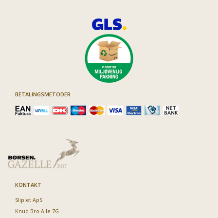
BETALINGSMETODER
KONTAKT
Sliplet ApS
Knud Bro Alle 7G