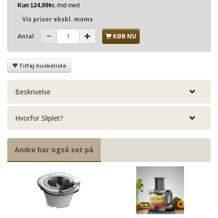
Vis priser ekskl. moms
Antal
KØB NU
Tilføj huskeliste
Beskrivelse
Hvorfor Sliplet?
Andre har også set på