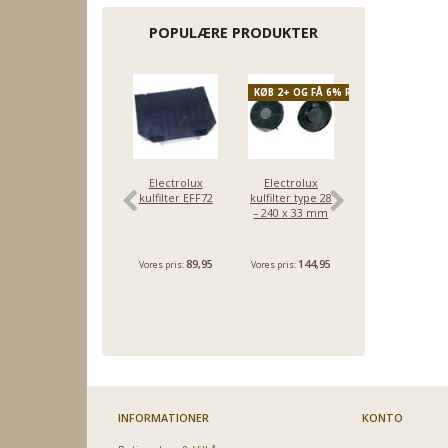
POPULÆRE PRODUKTER
KØB 2+ OG FÅ 6% RABAT
-42%
Electrolux
Electrolux
Electrolux
kulfilter EFF72
kulfilter type 28
kulfilter type
– 240 x 33 mm
210,
Ø210x30mm - 1
styk
89,95
144,95
74,95
Vores pris:
Vores pris:
129,95
Du sparer:
55,00
INFORMATIONER
KONTO