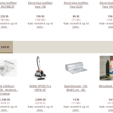
olux kulfilter
Electrolux kulfilter
Electrolux kulfilter
Electrolux
e MCFB82ST
type 150
Type E233
Type 190
229.95
199.95
89.95
199
(183.96)
(159.96)
(71.96)
(159
ntefrit op til
Køb rentefrit op til
Køb rentefrit op til
Køb rentef
2000,-
2000,-
2000,-
200
 sete
le trådkurv
Nilfisk VP930 Pro
Spandeposer, HD,
MinusKalk 
50 - Nederst –
HEPA HF
60x85 cm - 50l.
Original
1,349.00
2,899.00
14.95
34.
(1079.2)
(2319.2)
(11.96)
(27.
ntefrit op til
Køb rentefrit op til
Køb rentefrit op til
Køb rentef
2000,-
2000,-
2000,-
200