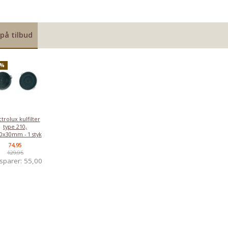
på tilbud
2%
ctrolux kulfilter
type 210,
0x30mm - 1 styk
74,95
129,95
sparer:
55,00