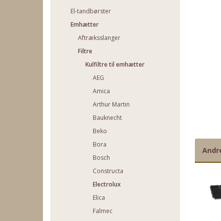
El-tandbørster
Emhætter
Aftræksslanger
Filtre
Kulfiltre til emhætter
AEG
Amica
Arthur Martin
Bauknecht
Beko
Bora
Andr
Bosch
Constructa
Electrolux
Elica
Falmec