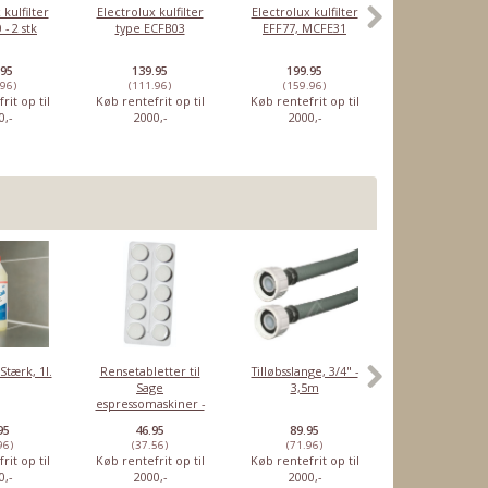
 kulfilter
Electrolux kulfilter
Electrolux kulfilter
Electrolux kulf
 - 2 stk
type ECFB03
EFF77, MCFE31
type EFF5
.95
139.95
199.95
89.95
.96)
(111.96)
(159.96)
(71.96)
rit op til
Køb rentefrit op til
Køb rentefrit op til
Køb rentefrit o
0,-
2000,-
2000,-
2000,-
Stærk, 1l.
Rensetabletter til
Tilløbsslange, 3/4" -
Miele trådk
Sage
3,5m
10646951, nede
espressomaskiner -
Original
10 stk
95
46.95
89.95
1,449.00
96)
(37.56)
(71.96)
(1159.2)
rit op til
Køb rentefrit op til
Køb rentefrit op til
Køb rentefrit o
0,-
2000,-
2000,-
2000,-