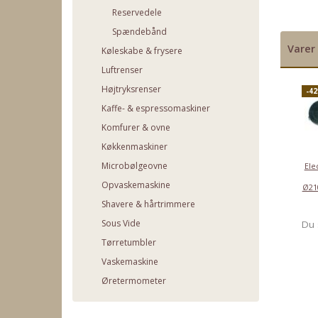
Reservedele
Spændebånd
Varer 
Køleskabe & frysere
Luftrenser
Højtryksrenser
-4
Kaffe- & espressomaskiner
Komfurer & ovne
Køkkenmaskiner
Microbølgeovne
Ele
Opvaskemaskine
Ø21
Shavere & hårtrimmere
Sous Vide
Du 
Tørretumbler
Vaskemaskine
Øretermometer