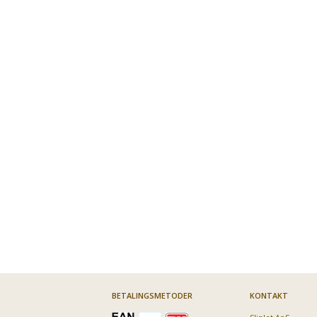
KØB 4+ OG FÅ 27% RABAT
Electrolux
Electrolux
Electrolux
Electrolux
kulfilter type
kulfilter,
kulfilter EFF70 -
kulfilter Ty
150
justerbar,
2 stk
190 - 2 stk
Tecnowind 150
199,95
89,95
229,95
199
Vores pris:
Vores pris:
Vores pris:
Vores pris:
BETALINGSMETODER
KONTAKT