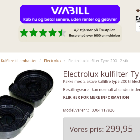
Kulfiltre til emhætter
Electrolux
Electrolux kulfilter Type 200 - 2 stk
Electrolux kulfilter T
Pakke med 2 aktive kulfiltre type 200 til Elec
Bestillingsvare - kan normalt afsendes inde
KLIK HER FOR MERE INFORMATION
Model/varenr.:
030-F117926
299,95
Vores pris: