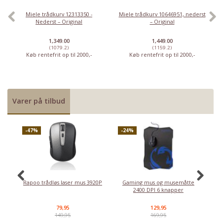
Miele trådkurv 12313350 -
Miele trådkurv 10646951, nederst
Nederst – Original
– Original
1,349.00
1,449.00
(1079.2)
(1159.2)
Køb rentefrit op til 2000,-
Køb rentefrit op til 2000,-
Varer på tilbud
-47%
-24%
-
Rapoo trådløs laser mus 3920P
Gaming mus og musemåtte
D
2400 DPI 6 knapper
79,95
129,95
149,95
169,95