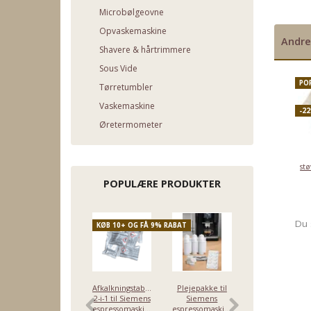
Microbølgeovne
Opvaskemaskine
Andre
Shavere & hårtrimmere
Sous Vide
PO
Tørretumbler
Vaskemaskine
-2
Øretermometer
st
POPULÆRE PRODUKTER
Du 
KØB 10+ OG FÅ 9% RABAT
POPULÆR
-9%
Afkalkningstabletter
Plejepakke til
Vandfilter til
2-i-1 til Siemens
Siemens
Siemens
espressomaskiner
espressomaskiner
TZ70003 -