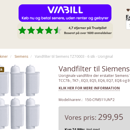
kiner
Siemens
Vandfilter til Siemens TZ70003 - 6 stk - Uoriginal
Vandfilter til Siemens
R
Uoriginale vandfiltre der erstatter Siemen
TCC78-, TK7-, EQ3, EQ5, EQ6, EQ7, EQ8 og 
KLIK HER FOR MERE INFORMATION
Model/varenr.:
150-CFM511UN*2
299,95
Vores pris: