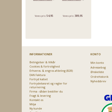
Uoriginal
54,95
389,95
49,95
Vores pris:
Vores pris:
54,95
Du sparer:
5,00
INFORMATIONER
KONTO
Betingelser & Vilkår
Min konto
Cookies & fortrolighed
Adressebog
Erhvervs- & engros afdeling (B2B)
Ønskeliste
EAN Faktura
Ordrehistorik
Fortryd købet
Nyhedsbrev
Fortrydelsesret og regler for
returnering
Firma - sådan bestiller du
Fragt & levering
Kontakt os
Miljø
Ny kunde