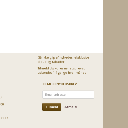
espressomaskiner
- 30 stk
Uorigin
– Original
95
74,95
89,95
134,95
1
Vores pris:
Vores pris:
Vores pris:
Vores pris:
Gå ikke glip af nyheder, eksklusive
tilbud og rabatter.
Tilmeld dig vores nyhedsbrev som
udsendes 1-4 gange hver måned.
TILMELD NYHEDSBREV
Email-
adresse
24
.00
Tilmeld
Afmeld
0
let.dk