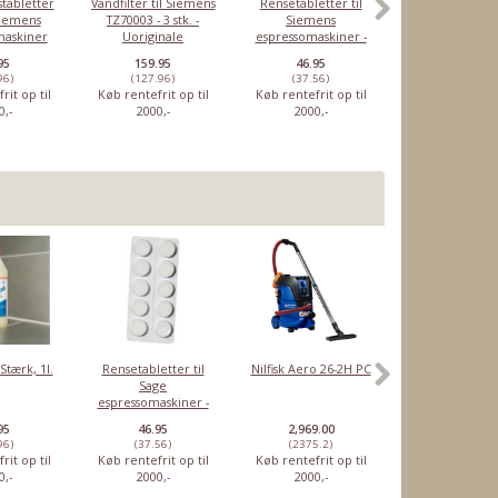
stabletter
Vandfilter til Siemens
Rensetabletter til
Rengøringsbørst
 Siemens
TZ70003 - 3 stk. -
Siemens
espressomas
maskiner
Uoriginale
espressomaskiner -
10 stk
95
159.95
46.95
59.95
96)
(127.96)
(37.56)
(47.96)
rit op til
Køb rentefrit op til
Køb rentefrit op til
Køb rentefrit o
0,-
2000,-
2000,-
2000,-
Stærk, 1l.
Rensetabletter til
Nilfisk Aero 26-2H PC
Miele trådk
Sage
10646951, nede
espressomaskiner -
Original
10 stk
95
46.95
2,969.00
1,449.00
96)
(37.56)
(2375.2)
(1159.2)
rit op til
Køb rentefrit op til
Køb rentefrit op til
Køb rentefrit o
0,-
2000,-
2000,-
2000,-