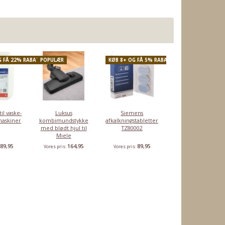
G FÅ 22% RABAT
POPULÆR
KØB 8+ OG FÅ 5% RABAT
il vaske-
Luksus
Siemens
askiner
kombimundstykke
afkalkningstabletter
med blødt hjul til
TZ80002
Miele
89,95
164,95
89,95
:
Vores pris:
Vores pris:
FÅ 10% RABAT
KØB 2+ OG FÅ 3% RABAT
er
Siemens
Siemens
Rensetabletter
Vandfilter
s
vandfilter
afkalkningsmiddel
til Siemens
Sieme
iner
TZ70003
til
espressomaskiner
TZ70003 - 3 