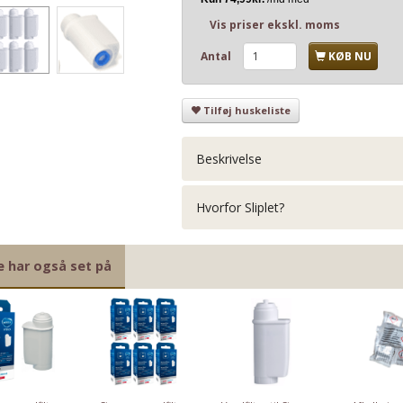
Vis priser ekskl. moms
Antal
KØB NU
Tilføj huskeliste
Beskrivelse
Hvorfor Sliplet?
e har også set på