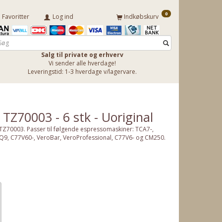
0
Favoritter
Log ind
Indkøbskurv
Salg til private og erhverv
Vi sender alle hverdage!
Leveringstid: 1-3 hverdage v/lagervare.
 TZ70003 - 6 stk - Uoriginal
s TZ70003. Passer til følgende espressomaskiner: TCA7-,
EQ9, C77V60-, VeroBar, VeroProfessional, C77V6- og CM250.