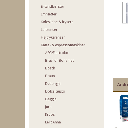
El-tandbørster
Emhætter
Køleskabe & frysere
Luftrenser
Højtryksrenser
Kaffe- & espressomaskiner
AEG/Electrolux
Bravilor Bonamat
Bosch
Braun
DeLonghi
Andr
Dolce Gusto
Gaggia
Jura
Krups
Lelit Anna