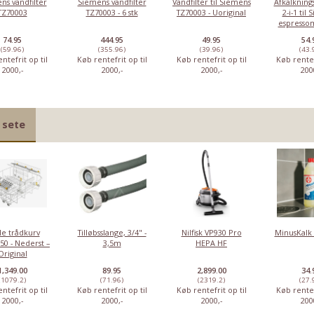
ns vandfilter
Siemens vandfilter
Vandfilter til Siemens
Afkalkning
TZ70003
TZ70003 - 6 stk
TZ70003 - Uoriginal
2-i-1 til
espresso
74.95
444.95
49.95
54.
(59.96)
(355.96)
(39.96)
(43.
ntefrit op til
Køb rentefrit op til
Køb rentefrit op til
Køb rentef
2000,-
2000,-
2000,-
200
 sete
le trådkurv
Tilløbsslange, 3/4" -
Nilfisk VP930 Pro
MinusKalk 
50 - Nederst –
3,5m
HEPA HF
Original
1,349.00
89.95
2,899.00
34.
(1079.2)
(71.96)
(2319.2)
(27.
ntefrit op til
Køb rentefrit op til
Køb rentefrit op til
Køb rentef
2000,-
2000,-
2000,-
200