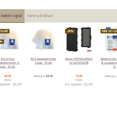
 købte også
Varer på tilbud
PULÆR
-20%
KØB 10+ O
2%
Electrolux
AEG støvsugerpose
Miele HEPA/kulfilter
Maskinrens t
øvsugerposer S-
S-bag - 10 stk
til S4/S5/S6/S8
& opvaskem
bag - 10 stk
1L
69,95
69,95
79,95
Vores pris:
Vores pris
89,95
99,95
sparer:
20,00
Du sparer:
20,00
KØB 10+ OG FÅ 7% RABAT
POPULÆR
KØB 8+ OG FÅ 5% RABAT
KØB 10+ OG 
KØB 10+ OG FÅ 8% RABAT
Siemens
Siemens
Siemens
Rensetablett
afkalkningstabletter
rensetabletter
afkalkningstabletter
til Siemen
til
til
TZ80002
espressomask