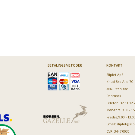
espressomaskiner
espressomaskiner
- 10 stk
TZ60002
64,95
59,95
89,95
46,
Vores pris:
Vores pris:
Vores pris:
Vores pris:
BETALINGSMETODER
KONTAKT
Sliplet ApS
Knud Bro Alle 7G
3660 Stenløse
Danmark
Telefon: 32 11 12 
Man-tors. 9.00 - 15
Fredag 9.00 - 13.0
Email:
sliplet@slip
CVR: 3447 0030